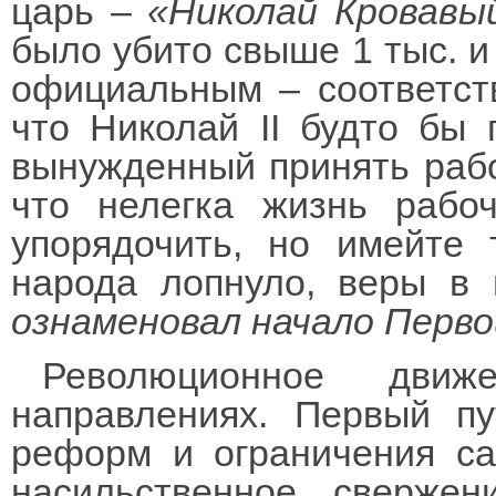
царь –
«Николай Кровавы
было убито свыше 1 тыс. и 
официальным – соответств
что Николай II будто бы 
вынужденный принять рабо
что нелегка жизнь рабо
упорядочить, но имейте 
народа лопнуло, веры в
ознаменовал начало Перво
Революционное движ
направлениях. Первый п
реформ и ограничения са
насильственное сверже