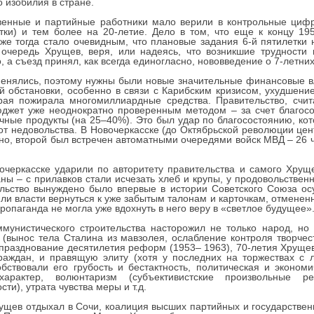
 изобилия в стране.
венные и партийные работники мало верили в контрольные цифр
тки) и тем более на 20-летие. Дело в том, что еще к концу 195
же тогда стало очевидным, что плановые задания 6-й пятилетки 
 очередь Хрущев, веря, или надеясь, что возникшие трудности 
, а съезд принял, как всегда единогласно, нововведение о 7-летни
енялись, поэтому нужны были новые значительные финансовые вл
 обстановки, особенно в связи с Карибским кризисом, ухудшение
рая пожирала многомиллиардные средства. Правительство, счит
юджет уже неоднократно проверенным методом – за счет благос
очные продукты (на 25–40%). Это был удар по благосостоянию, ко
т недовольства. В Новочеркасске (до Октябрьской революции цен
но, второй был встречен автоматными очередями войск МВД – 26 ч
черкасске ударили по авторитету правительства и самого Хрущ
аны – с прилавков стали исчезать хлеб и крупы, у продовольстве
ьство вынуждено было впервые в истории Советского Союза осу
ли власти вернуться к уже забытым талонам и карточкам, отмененн
ропаганда не могла уже вдохнуть в него веру в «светлое будущее»
мунистического строительства насторожил не только народ, но
ынос тела Сталина из мавзолея, ослабление контроля творчест
о празднование десятилетия реформ (1953– 1963), 70-летия Хруще
раждан, и правящую элиту (хотя у последних на торжествах с 
ствовали его грубость и бестактность, политическая и эконом
 характер, волюнтаризм (субъективистские произвольные р
и), утрата чувства меры и т.д.
щев отдыхал в Сочи, коалиция высших партийных и государственн