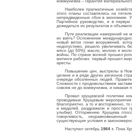
коммунизма – гарантия материального
Наиболее прагматичные хозяйст
этого планы составлялись на пятиле
непредвиденные сбои в экономике. У
Партийное руководство, и в первую
дожидаться их результатов и объявило
Пути реализации намерений не м
их взять? Осложнение международной
новый виток гонки вооружений, кото
недопустимо, решило увеличивать б
мясо (до 50%), масло, молоко и мол
войны. По стране волной прошел ропо
митинги рабочих: первый прошел мир
аресты.
Повышение цен, выстрелы в Ново
целине и в ряде других регионов стр
очереди обозленных людей. Правител
Сложности с продовольствием застави
совсем не до коммунизма, и никакая п
Провал хрущевской политики ком
проводимые Хрущевым мероприятия (в
благоприятно, а то и восторженно, т
и медалей, раздражали и простых г
улыбки). Отторжению Хрущева способ
говорливость, неуравновешенный
существующие условия и закономерност
Наступил октябрь
1964 г.
Пока Хру