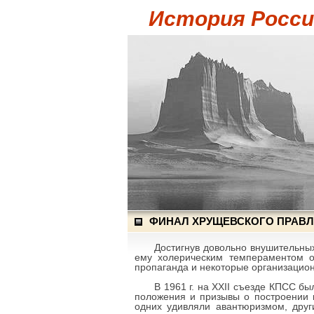
История России
ФИНАЛ ХРУЩЕВСКОГО ПРАВ
Достигнув довольно внушительных
ему холерическим темпераментом о
пропаганда и некоторые организацион
В 1961 г. на XXII съезде КПСС б
положения и призывы о построении 
одних удивляли авантюризмом, други