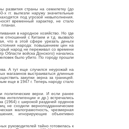
ы развития страны на семилетку (до
0-х гг. вылезли наружу значительные
находятся под угрозой невыполнения.
носят временный характер, не стало
х планах.
ивания в народное хозяйство. Но где
м отношений с Китаем и т.д. вызвало
ая, что в этой сфере урезать деньги
остояния народа: повышением цен на
торый народ не переживал со времени
тр Области войска Донского) начались
еловек было убито. По городу прошли
ева. А тут еще случился неурожай на
нных магазинов выстраиваться длинные
ществить закупки зерна за границей.
ым еще в 1947 г. Теперь народу стало
.
 и политические верхи. И если ранее
ва интеллигенции и др.) встречались
ва (1964) с широкой раздачей орденов
лиц не сходили верноподданнические
ическая малограмотность, чрезмерная
ешения, игнорирующие объективно
ых руководителей тайно готовилась к