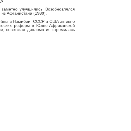
р.
 заметно улучшились. Возобновлялся
 из Афганистана (
1989
).
войны в Намибии. СССР и США активно
ических реформ в Южно-Африканской
ом, советская дипломатия стремилась