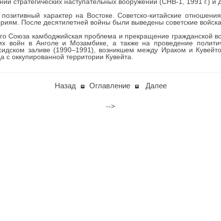
ии стратегических наступательных вооружений (СНВ-1, 1991 г.) и д
озитивный характер на Востоке. Советско-китайские отношения
риям. После десятилетней войны были выведены советские войска
кого Союза камбоджийская проблема и прекращение гражданской 
их войн в Анголе и Мозамбике, а также на проведение полит
сидском заливе (1990–1991), возникшем между Ираком и Кувейт
а с оккупированной территории Кувейта.
Назад
Оглавление
Далее
-->