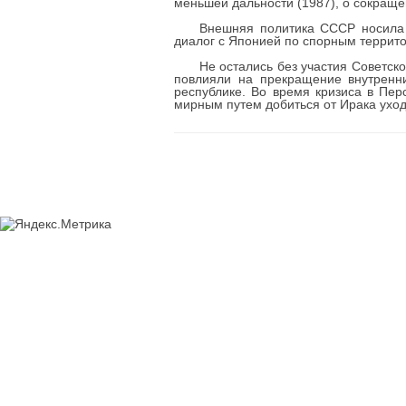
меньшей дальности (1987), о сокращен
Внешняя политика СССР носила п
диалог с Японией по спорным террито
Не остались без участия Советс
повлияли на прекращение внутренн
республике. Во время кризиса в Пер
мирным путем добиться от Ирака уход