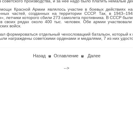
советского производства, и за нее надо было платить немалые ден
мощи Красной Армии являлось участие в боевых действиях на 
ных частей, созданных на территории СССР. Так, в 1943–194
, летчики которого сбили 273 самолета противника. В СССР были 
 в своих рядах около 400 тыс. человек. Обе армии участвовал
ских войск.
начал формироваться отдельный чехословацкий батальон, который к 
были награждены советскими орденами и медалями, 7 из них удост
Назад
Оглавление
Далее
-->