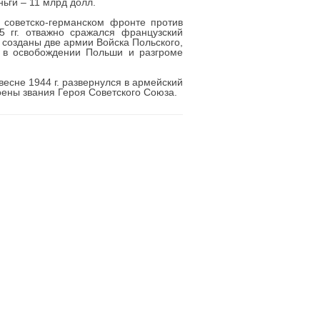
ьги – 11 млрд долл.
советско-германском фронте против
5 гг. отважно сражался французский
созданы две армии Войска Польского,
и в освобождении Польши и разгроме
весне 1944 г. развернулся в армейский
оены звания Героя Советского Союза.