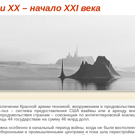
 XX – начало XXI века
печении Красной армии техникой, вооружением и продовольстви
-лиз
– система предоставления США взаймы или в аренду воен
 продовольствия странам – союзницам по антигитлеровской коали
щь 44 государствам на сумму 46 млрд долл.
на особенно в начальный период войны, когда не были восполнен
оборонными и промышленными центрами и пока шла перестройка н