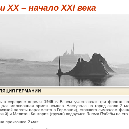
 XX – начало XXI века
УЛЯЦИЯ ГЕРМАНИИ
сь в середине апреля
1945 г.
В нем участвовали три фронта п
щала миллионная армия немцев. Наступало на город около 2 мл
нижней палаты парламента в Германии), ставшего символом фашис
кий) и Мелитон Кантария (грузин) водрузили
Знамя Победы
на его 
она произошла
2 мая.