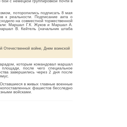
 бои с немецкой группировкой почти в
измом, поторопились подписать 8 мая
ов к реальности. Подписание акта о
сходило на совместной торжественной
али: Маршал Г.К. Жуков и Маршал А.
маршал В. Кейтель (начальник штаба
й Отечественной войне, Днем воинской
 парадом, которым командовал маршал
площади, после чего специальное
ства завершились через 2 дня после
имус.
 Оставшиеся в живых главные военные
окопоставленных фашистов бесследно
юзными войсками.