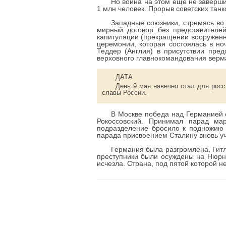
Но война на этом еще не заверши
1 млн человек. Прорыв советских танк
Западные союзники, стремясь во
мирный договор без представителей
капитуляции (прекращении вооруженн
церемонии, которая состоялась в н
Теддер (Англия) в присутствии пре
верховного главнокомандования верма
ДАТА
День 9 мая навечно стал для рос
славы России.
В Москве победа над Германией 
Рокоссовский. Принимал парад м
подразделение бросило к подножию 
парада присвоением Сталину вновь уч
Германия была разгромлена. Гитл
преступники были осуждены на Нюрн
исчезла. Страна, под пятой которой 