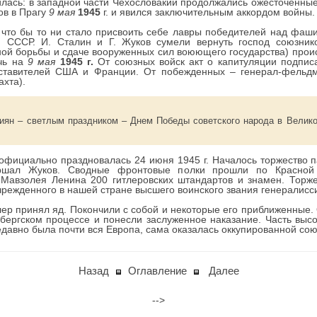
лась: в западной части Чехословакии продолжались ожесточенные
ов в Прагу
9 мая
1945
г. и явился заключительным аккордом войны.
 что бы то ни стало присвоить себе лавры победителей над фаш
 СССР. И. Сталин и Г. Жуков сумели вернуть господ союзник
ой борьбы и сдаче вооруженных сил воюющего государства) прои
очь на
9 мая
1945 г.
От союзных войск акт о капитуляции подпис
дставителей США и Франции. От побежденных – генерал-фельд
хта).
сиян – светлым праздником – Днем Победы советского народа в Велико
официально праздновалась 24 июня 1945 г. Началось торжество
аршал Жуков. Сводные фронтовые полки прошли по Красной 
Мавзолея Ленина 200 гитлеровских штандартов и знамен. Торже
режденного в нашей стране высшего воинского звания генералисс
ер принял яд. Покончили с собой и некоторые его приближенные.
бергском процессе и понесли заслуженное наказание. Часть выс
недавно была почти вся Европа, сама оказалась оккупированной со
Назад
Оглавление
Далее
-->