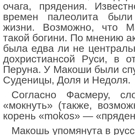
очага, прядения. Извест
времен палеолита были 
жизни. Возможно, что М
такой богини. По мнению а
была едва ли не централь
дохристиансой Руси, в о
Перуна. У Макоши были сп
Суденицы, Доля и Недоля.
Согласно Фасмеру, сл
«мокнуть» (также, возмож
корень «mokos» — «пряден
Макошь упомянута в русс