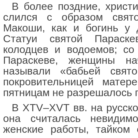
В более поздние, христ
слился с образом свят
Макоши, как и богинь у 
Статуи святой Параске
колодцев и водоемов; со
Параскеве, женщины на
называли «бабьей свят
покровительницей матер
пятницам не разрешалось п
В XTV–XVT вв. на русск
она считалась невидим
женские работы, тайком