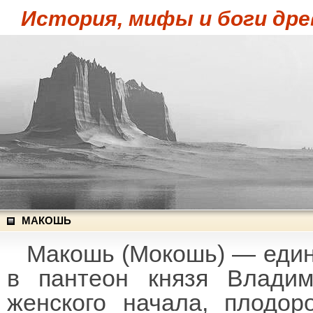
История, мифы и боги дре
МАКОШЬ
Макошь (Мокошь) — един
в пантеон князя Влади
женского начала, плодор