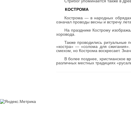
Стрибог упоминается также в дре
КОСТРОМА
Кострома — в народных обрядах
означал проводы весны и встречу лет
На празднике Кострому изображал
хоровода.
Также проводились ритуальные п
«костра» — «солома для сжигания». 
смехом, но Кострома воскресает. Зна
В более позднее, христианское вр
различных местных традициях «русаль