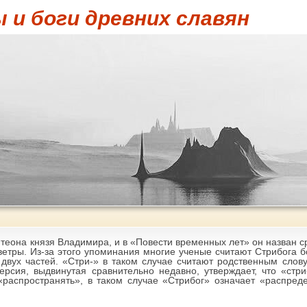
 и боги древних славян
теона князя Владимира, и в «Повести временных лет» он назван ср
етры. Из-за этого упоминания многие ученые считают Стрибога б
 двух частей. «Стри-» в таком случае считают родственным слов
рсия, выдвинутая сравнительно недавно, утверждает, что «стри
распространять», в таком случае «Стрибог» означает «распред