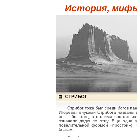
История, мифы
СТРИБОГ
Стрибог тоже был среди богов пан
Игореве» внуками Стрибога названы в
он — бог-отец, а его имя состоит из
означало дядю по отцу. Еще одна ве
повелительной формой «простри»), «
блага».