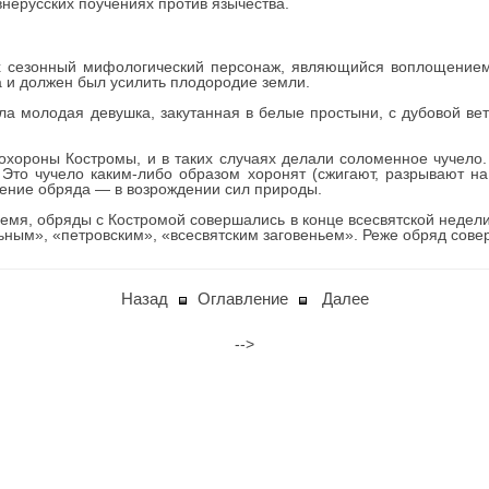
внерусских поучениях против язычества.
 сезонный мифологический персонаж, являющийся воплощением 
а и должен был усилить плодородие земли.
а молодая девушка, закутанная в белые простыни, с дубовой вет
охороны Костромы, и в таких случаях делали соломенное чучело
Это чучело каким-либо образом хоронят (сжигают, разрывают н
чение обряда — в возрождении сил природы.
емя, обряды с Костромой совершались в конце всесвятской недели,
ным», «петровским», «всесвятским заговеньем». Реже обряд совер
Назад
Оглавление
Далее
-->