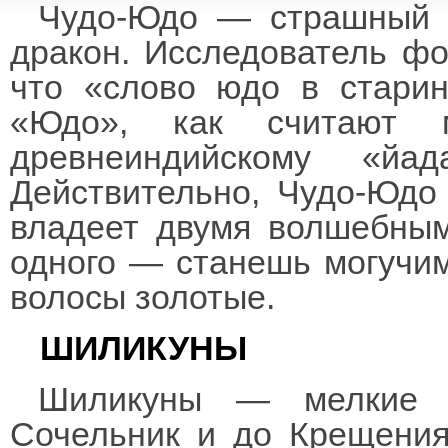
Чудо-Юдо — страшный м
дракон. Исследователь фо
что «слово юдо в стари
«Юдо», как считают м
древнеиндийскому «йа
Действительно, Чудо-Юдо 
владеет двумя волшебным
одного — станешь могучим
волосы золотые.
ШИЛИКУНЫ
Шиликуны — мелкие д
Сочельник и до Крещения