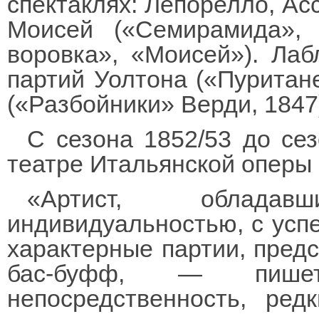
спектаклях: Лепорелло, Ас
Моисей («Семирамида», 
воровка», «Моисей»). Ла
партий Уолтона («Пуритан
(«Разбойники» Верди, 1847
С сезона 1852/53 до се
театре Итальянской оперы 
«Артист, облада
индивидуальностью, с усп
характерные партии, предс
бас-буфф, — пиш
непосредственность, ред