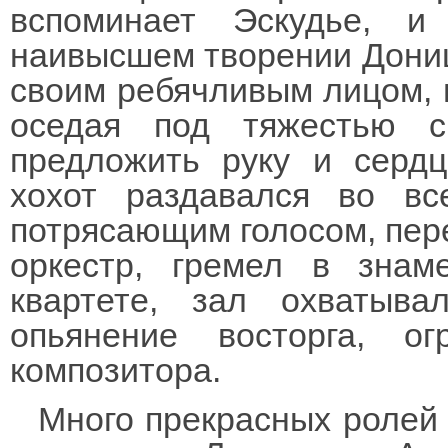
вспоминает Эскудье, 
наивысшем творении Донице
своим ребячливым лицом, п
оседая под тяжестью с
предложить руку и серд
хохот раздавался во в
потрясающим голосом, пер
оркестр, гремел в знам
квартете, зал охватыв
опьянение восторга, 
композитора.
Много прекрасных ролей