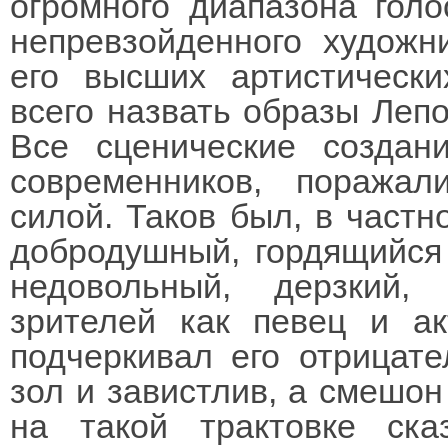
огромного диапазона голо
непревзойденного художн
его высших артистическ
всего назвать образы Лепо
Все сценические создан
современников, поража
силой. Таков был, в частн
добродушный, гордящийся
недовольный, дерзкий,
зрителей как певец и а
подчеркивал его отрицат
зол и завистлив, а смешон
на такой трактовке ска