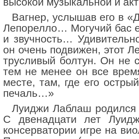
высокой музыкальной и акт
Вагнер, услышав его в «
Лепорелло… Могучий бас ег
и звучность… Удивительно
он очень подвижен, этот Л
трусливый болтун. Он не су
тем не менее он все врем
месте, там, где его остры
печаль…»
Луиджи Лаблаш родился 
С двенадцати лет Луидж
консерватории игре на вио