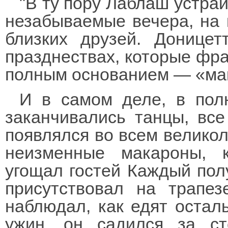
"В ту пору Лаблаш устра
незабываемые вечера, на
близких друзей. Донице
празднествах, которые фра
полным основанием — «ма
И в самом деле, в пол
заканчивались танцы, все
появлялся во всем великол
неизменные макароны, 
угощал гостей Каждый пол
присутствовал на трапез
наблюдал, как едят остал
ужин, он садился за ст