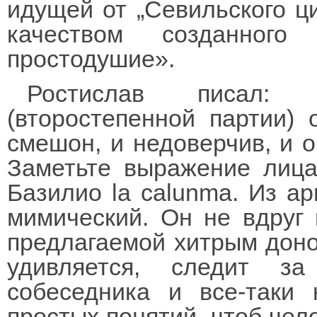
идущей от „Севильского ц
качеством созданного
простодушие».
Ростислав писал:
(второстепенной партии)
смешон, и недоверчив, и об
Заметьте выражение лиц
Базилио la calunma. Из ар
мимический. Он не вдруг 
предлагаемой хитрым доно
удивляется, следит з
собеседника и все-таки
простых понятий, чтоб чел