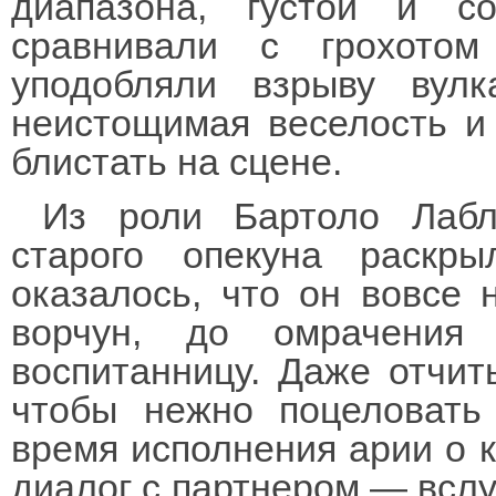
диапазона, густой и с
сравнивали с грохото
уподобляли взрыву вулк
неистощимая веселость и 
блистать на сцене.
Из роли Бартоло Лабл
старого опекуна раскр
оказалось, что он вовсе 
ворчун, до омрачения
воспитанницу. Даже отчит
чтобы нежно поцеловать
время исполнения арии о 
диалог с партнером — вслу