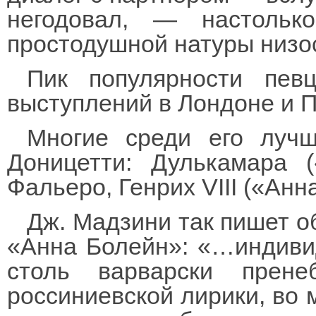
негодовал, — настоль
простодушной натуры низос
Пик популярности пев
выступлений в Лондоне и 
Многие среди его луч
Доницетти: Дулькамара 
Фальеро, Генрих VIII («Анн
Дж. Мадзини так пишет о
«Анна Болейн»: «…индивид
столь варварски прене
россиниевской лирики, во 