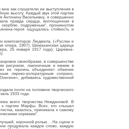
 мне как слушателю ее выступления в
ную высоту. Каждый звук этой партии
ая Антонину Васильевну, я совершенно
овала правда сердца, воплощенная в
 скорблю, подруженьки“, проникнутом
ьянина-героя ощущалась стойкость и
х композиторов: Людмила, («Руслан и
ная опера, 1907); Шемаханская царица
ера, 25 января 1917 года); Царевна-
).
жанровое своеобразие, в совершенстве
ким рисунком, лаконичным и емким в
ех ее героинь объединяет обаяние
ным лирико-колоратурным сопрано,
 Онегине», добиваясь художественной
здала почти на половине творческого
такль 1933 года.
тема всего творчества Неждановой. В
а к партии Марфы. Всех, кто слышал
тистка, казалось, приникала к самому
тическими нормами".
 лучшей, коронной ролью… На сцене я
нне продумала каждое слово, каждую