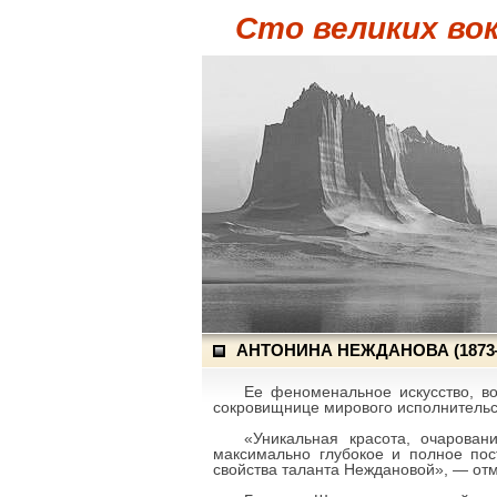
Сто великих во
АНТОНИНА НЕЖДАНОВА (1873
Ее феноменальное искусство, во
сокровищнице мирового исполнительс
«Уникальная красота, очарован
максимально глубокое и полное пос
свойства таланта Неждановой», — отм