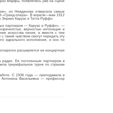
браз Марфы, появлялись уже на сцене
ем», но Нежданова отвергала самые
ой «Гранд-опера». В апреле—мае 1912
 Энрико Карузо и Титта Руффо.
итых партнеров — Карузо и Руффо», —
розрачностью, верностью интонации и
ние искусства пения, и вместе с тем
с таким чувством смогут передать эту
ого идеального исполнения, и оно по
ногократно расширяется ее концертная
а радио. Ее постоянным партнером в
шила триумфальное турне по странам
аботе. С 1936 года — преподавала в
да Антонина Васильевна — профессор