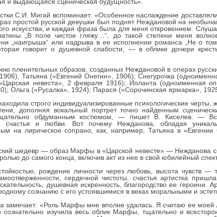
вая и выдающаяся сценическая будущность».
стки С.И. Мигай вспоминает: «Особенное наслаждение доставляли
браз простой русской девушки был поднят Неждановой на необычай
ого искусства, и каждая фраза была для меня откровением. Слуш
ватины „В поле чистое гляжу…“, до такой степени меня волн
ени „наигрыша“ или надрыва в ее исполнении романса „Не о том
которая говорит о душевной слабости, — в облике дочери крест
ею пленительных образов, созданных Неждановой в операх русски
1906); Татьяна («Евгений Онегин», 1906); Снегурочка (одноимен
«Царская невеста», 2 февраля 1916); Иоланта (одноименная оп
0); Ольга («Русалка», 1924); Парася («Сорочинская ярмарка», 1925
а находила строго индивидуализированные психологические черты, 
тени, дополняя вокальный портрет точно найденным сценичес
тщательно обдуманным костюмом, — пишет В. Киселев. — Вс
е счастья и любви. Вот почему Нежданова, обладая уникаль
ым на лирическое сопрано, как, например, Татьяна в «Евгении
еский шедевр — образ Марфы в «Царской невесте» — Нежданова со
с ролью до самого конца, включив акт из нее в свой юбилейный спек
тойкостью, рождение личности через любовь, высота чувств — 
самоотверженности, сердечной чистоты, счастья артистка пришл
скательность, душевная искренность, благородство ее героини. Ар
родному сознанию с его устоявшимися в веках моральными и эсте
а замечает: «Роль Марфы мне вполне удалась. Я считаю ее моей
и сознательно изучила весь облик Марфы, тщательно и всесторо