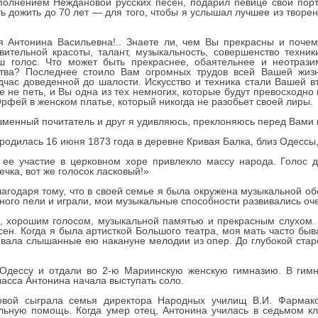
олнением Неждановой русских песен, подарил певице свой порт
ь дожить до 70 лет — для того, чтобы я услышал лучшее из твор
ая Антонина Васильевна!.. Знаете ли, чем Вы прекрасны и поч
вительной красоты, талант, музыкальность, совершенство техник
аш голос. Что может быть прекраснее, обаятельнее и неотраз
ства? Последнее стоило Вам огромных трудов всей Вашей жизн
дчас доведенной до шалости. Искусство и техника стали Вашей в
е не петь, и Вы одна из тех немногих, которые будут превосходно
Орфей в женском платье, который никогда не разобьет своей лиры.
еизменный почитатель и друг я удивляюсь, преклоняюсь перед Вами
одилась 16 июня 1873 года в деревне Кривая Балка, близ Одессы,
а ее участие в церковном хоре привлекло массу народа. Голос 
чка, вот же голосок ласковый!»
годаря тому, что в своей семье я была окружена музыкальной об
ного пели и играли, мои музыкальные способности развивались оч
ц, хорошим голосом, музыкальной памятью и прекрасным слухом. 
ен. Когда я была артисткой Большого театра, моя мать часто быв
вала слышанные ею накануне мелодии из опер. До глубокой старо
 Одессу и отдали во 2-ю Мариинскую женскую гимназию. В гим
ласса Антонина начала выступать соло.
вой сыграла семья директора Народных училищ В.И. Фармаков
льную помощь. Когда умер отец, Антонина училась в седьмом кл