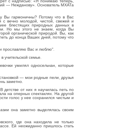
рет с надписью: «Я понимаю теперь,
ений — Нежданову». Основатель МХАТа
ему Вы гармоничны? Потому что в Вас
и с вечно молодой, чистой, свежей и
имее блестящих природных данных в
и. Но мы этого не знаем, когда Вы
торой органической природой. Вы, как
 петь до конца Ваших дней, потому что
 и прославляю Вас и люблю".
 в учительской семье.
девочки умилял односельчан, которые
становкой — мои родные пели, друзья
ень заметно.
В детстве от них я научилась петь по
ала на оперных спектаклях. На другой
сти голос у нее сохранился чистым и
назии она заметно выделялась своим
ского, где она находила не только
ассе. Ей неожиданно пришлось стать