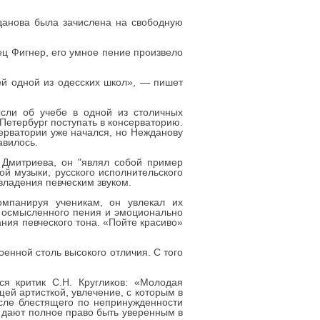
жданова была зачислена на свободную
ец Фигнер, его умное пение произвело
ей одной из одесских школ», — пишет
сли об учебе в одной из столичных
Петербург поступать в консерваторию.
серватории уже начался, но Нежданову
авилось.
Дмитриева, он "являл собой пример
ой музыки, русского исполнительского
 владения певческим звуком.
омпанируя ученикам, он увлекал их
я осмысленного пения и эмоционально
ния певческого тона. «Пойте красиво»
енной столь высокого отличия. С того
я критик С.Н. Кругликов: «Молодая
й артисткой, увлечение, с которым в
сле блестящего по непринужденности
 дают полное право быть уверенным в