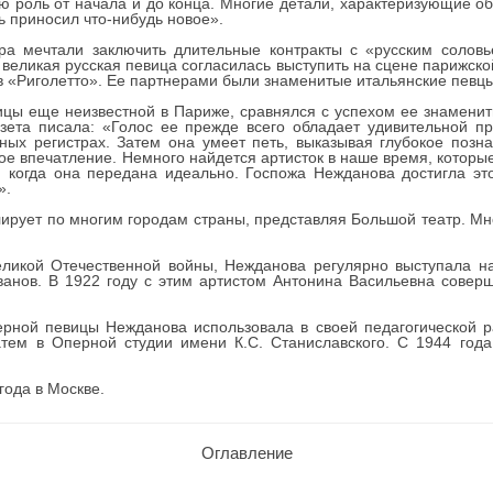
сю роль от начала и до конца. Многие детали, характеризующие о
ь приносил что-нибудь новое».
а мечтали заключить длительные контракты с «русским соловь
великая русская певица согласилась выступить на сцене парижск
в «Риголетто». Ее партнерами были знаменитые итальянские певцы
ицы еще неизвестной в Париже, сравнялся с успехом ее знамен
азета писала: «Голос ее прежде всего обладает удивительной п
ых регистрах. Затем она умеет петь, выказывая глубокое позна
е впечатление. Немного найдется артисток в наше время, которые 
 когда она передана идеально. Госпожа Нежданова достигла эт
».
лирует по многим городам страны, представляя Большой театр. М
еликой Отечественной войны, Нежданова регулярно выступала н
ванов. В 1922 году с этим артистом Антонина Васильевна совер
рной певицы Нежданова использовала в своей педагогической р
атем в Оперной студии имени К.С. Станиславского. С 1944 го
ода в Москве.
Оглавление