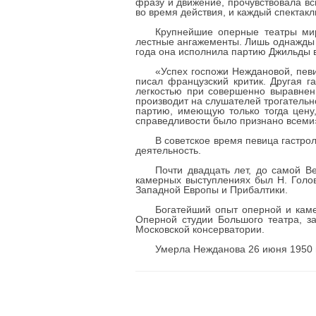
фразу и движение, прочувствовала в
во время действия, и каждый спектакл
Крупнейшие оперные театры мир
лестные ангажементы. Лишь однажды 
года она исполнила партию Джильды 
«Успех госпожи Неждановой, пев
писал французский критик. Другая г
легкостью при совершенно выравненн
производит на слушателей трогательно
партию, имеющую только тогда цену,
справедливости было признано всеми
В советское время певица гастро
деятельность.
Почти двадцать лет, до самой В
камерных выступлениях был Н. Голо
Западной Европы и Прибалтики.
Богатейший опыт оперной и каме
Оперной студии Большого театра, з
Московской консерватории.
Умерла Нежданова 26 июня 1950 г