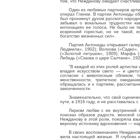
том, что Нежданову ожидает счастли
Один из любимых партнеров арти
операх Глинки. В партии Антониды о
был проникнут духом русского народн
забывал о вокальных трудностях ка
интонациях ее голоса. Не было ни т
искренней горестью, но не такой, 
богатство жизненных сил».
Партия Антониды открывает галер
Людмила», 1902); Волхова («Садко», 
(«Золотой петушок», 1909); Марфа (
Лебедь («Сказка о царе Салтане», 192
"В каждой из этих ролей артистк
владея искусством свето — и цвето
согласии с живописным обликом, 
женственности, трепетное ожидани
обращалась и к партиям, рассчитанн
законченности.
Знаменательно, что свой сценич
пути, в 1916 году, и не расставалась 
Лиризм любви с ее внутренней с
поисках образов радости, женской 
Нежданову в этой роли, покоряла взы
верному источнику вдохновения — на
В своих воспоминаниях Нежданов
жила настоящей жизнью. Я глубоко 