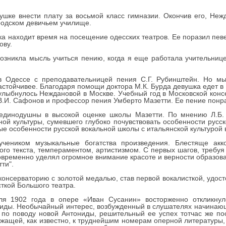
шке внести плату за восьмой класс гимназии. Окончив его, Не
родском девичьем училище.
ка находит время на посещение одесских театров. Ее поразил пев
ову.
озникла мысль учиться пению, когда я еще работала учительниц
в Одессе с преподавательницей пения С.Г. Рубинштейн. Но мы
астойчивее. Благодаря помощи доктора М.К. Бурда девушка едет в 
 улыбнулось Неждановой в Москве. Учебный год в Московской кон
В.И. Сафонов и профессор пения Умберто Мазетти. Ее пение понр
единодушны в высокой оценке школы Мазетти. По мнению Л.Б. 
ой культуры, сумевшего глубоко почувствовать особенности русск
вые особенности русской вокальной школы с итальянской культурой
учеником музыкальные богатства произведения. Блестяще акк
го текста, темпераментом, артистизмом. С первых шагов, требу
овременно уделял огромное внимание красоте и верности образова
ти".
онсерваторию с золотой медалью, став первой вокалисткой, удосто
сткой Большого театра.
я 1902 года в опере «Иван Сусанин» восторженно откликнулс
ниды. Необычайный интерес, возбужденный в слушателях начинающе
 по поводу новой Антониды, решительный ее успех тотчас же по
жащей, как известно, к труднейшим номерам оперной литературы,