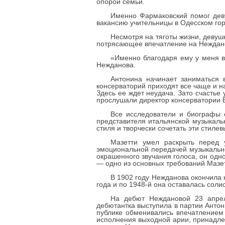
опорой семьи.
Именно Фармаковский помог деву
вакансию учительницы в Одесском го
Несмотря на тяготы жизни, девуш
потрясающее впечатление на Неждан
«Именно благодаря ему у меня в
Нежданова.
Антонина начинает заниматься 
консерваторий приходят все чаще и н
Здесь ее ждет неудача. Зато счастье
прослушали директор консерватории 
Все исследователи и биографы 
представителя итальянской музыкальн
стиля и творчески сочетать эти стиле
Мазетти умел раскрыть перед 
эмоциональной передачей музыкально
окрашенного звучания голоса, он одн
— одно из основных требований Мазет
В 1902 году Нежданова окончила к
года и по 1948-й она оставалась соли
На дебют Неждановой 23 апрел
дебютантка выступила в партии Анто
публике обменивались впечатлением
исполнения выходной арии, принадле