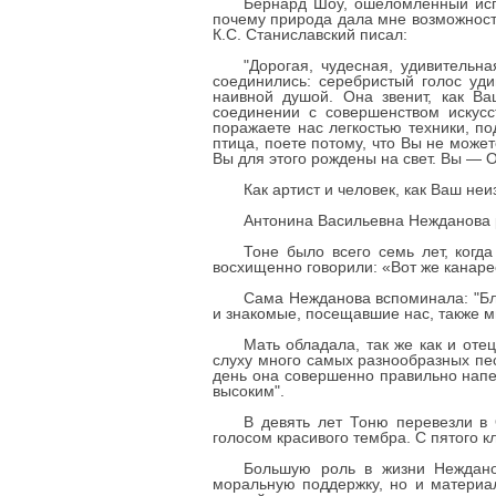
Бернард Шоу, ошеломленный исп
почему природа дала мне возможност
К.С. Станиславский писал:
"Дорогая, чудесная, удивительн
соединились: серебристый голос уди
наивной душой. Она звенит, как В
соединении с совершенством искус
поражаете нас легкостью техники, по
птица, поете потому, что Вы не может
Вы для этого рождены на свет. Вы — 
Как артист и человек, как Ваш н
Антонина Васильевна Нежданова р
Тоне было всего семь лет, когд
восхищенно говорили: «Вот же канарее
Сама Нежданова вспоминала: "Бла
и знакомые, посещавшие нас, также м
Мать обладала, так же как и оте
слуху много самых разнообразных пес
день она совершенно правильно напе
высоким".
В девять лет Тоню перевезли в
голосом красивого тембра. С пятого к
Большую роль в жизни Неждано
моральную поддержку, но и материа