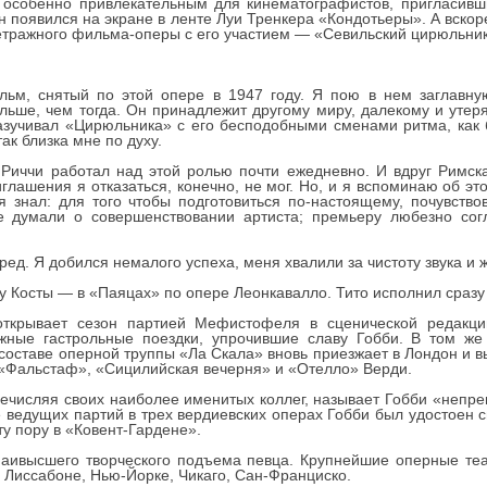
 особенно привлекательным для кинематографистов, пригласивш
н появился на экране в ленте Луи Тренкера «Кондотьеры». А вско
етражного фильма-оперы с его участием — «Севильский цирюльник
льм, снятый по этой опере в 1947 году. Я пою в нем заглавну
ьше, чем тогда. Он принадлежит другому миру, далекому и утеря
разучивал «Цирюльника» с его бесподобными сменами ритма, как 
ак близка мне по духу.
 Риччи работал над этой ролью почти ежедневно. И вдруг Римск
лашения я отказаться, конечно, не мог. Но, и я вспоминаю об это
 я знал: для того чтобы подготовиться по-настоящему, почувство
е думали о совершенствовании артиста; премьеру любезно сог
ед. Я добился немалого успеха, меня хвалили за чистоту звука и ж
у Косты — в «Паяцах» по опере Леонкавалло. Тито исполнил сразу 
открывает сезон партией Мефистофеля в сценической редакци
ные гастрольные поездки, упрочившие славу Гобби. В том же
 составе оперной труппы «Ла Скала» вновь приезжает в Лондон и в
 «Фальстаф», «Сицилийская вечерня» и «Отелло» Верди.
ечисляя своих наиболее именитых коллег, называет Гобби «непр
е ведущих партий в трех вердиевских операх Гобби был удостоен с
ту пору в «Ковент-Гардене».
аивысшего творческого подъема певца. Крупнейшие оперные теа
е, Лиссабоне, Нью-Йорке, Чикаго, Сан-Франциско.