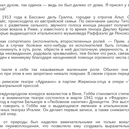
пал духом, так одинок — ведь он был далеко от дома. Я присел у е
ой".
 1913 года в Бассано дель Граппа, городке у отрогов Альп. 
айс, происходила из австрийской семьи. По окончании школы Тито
ко с развитием сильного, звучного голоса юноша решает получи
роки вокала в Риме, у известного в то время тенора Джулио Крим
ерью выдающегося итальянского музыковеда Раффаэло де Ренсиса,
 как comprimano (исполнитель второстепенных ролей. — Прим. 
обы в случае болезни кого-нибудь из исполнителей быть готов
никнуть в суть роли, обрести в ней достаточную уверенность, а
да неожиданная, радовала чрезвычайно, тем более что риск, связа
еден к минимуму благодаря неоценимой помощи огромного числа 
 таили в себе так называемые маленькие роли. Обычно они 
о при этом в них запрятано немало ловушек. В своем страхе пере
в римском театре «Адриано» в партии Жермона-отца в опере «
еатральной прессой.
еждународном конкурсе вокалистов в Вене, Гобби становится сти
 в знаменитом театре состоялся в марте 1941 года в «Федоре
 год в партии Белькоре в «Любовном напитке» Доницетти. Эти выст
 говорить о Гобби как о выдающемся явлении в итальянском 
ных театрах Италии. Он делает первые записи, а также снимаетс
сей опер.
и от природы был наделен замечательными не только вока
м перевоплощения, что позволяло ему создавать выразитель