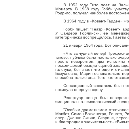
В 1952 году Тито поет на Зал
Моцарта. В 1958 году Гобби участв
Родриго, получил наиболее восторжен
В 1964 году в «Ковент-Гарден» Ф
Гобби пишет: "Театр «Ковент-Гар
У Сандера Горлински, ее менеджер
категорически воспрещалось. Газеты
21 января 1964 года. Вот описан
«Что за чудный вечер! Прекрасная
таково: публика была настолько очар
просто невероятен: два исполина 
нескончаемой овации сценой завладел
галстуки, бог знает что еще и отча
Безусловно, Мария основательно пер
способна только она. Того, кто отваж
Сенсационный спектакль был по
покинула оперную сцену.
Репертуар певца был невероят
эмоционально-психологический спектр
"Особым драматизмом отличалось
Макбет, Симон Бокканегра, Ренато, Р
опер: Джанни Скикки, Скарпья, персо
и благородная значительность «Вильг