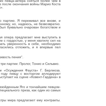
их певца-актера сняться более чем в
ре после окончания войны Марио Коста
».
ю партию. Я переживал все внове, и
нному, но, надеюсь, не безвозвратно.
был буквально очарован богатством и
ая опера предлагает мне выступить в
м с гордостью, у меня хватило сил на
вать уверенность в себе, необходимо
ласились отложить, и я впервые пел
ивость пения".
три партии: Пролог, Тонио и Сильвио.
и «Осуждения Фауста» Г. Берлиоза.
 году певцу с восторгом аплодируют
ыступает на сцене «Ковент-Гардена» в
евзойденным Яго и тончайшим певцом-
пециального приза, как один из самых
тры мира предлагают ему контракты.