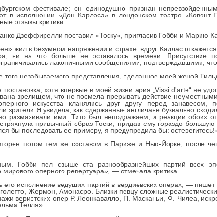
ьцбургском фестивале; он единодушно признан непревзойденн
ует в исполнении «Дон Карлоса» в лондонском театре «Ковент-
ные отзывы критики.
ранко Дзеффирелли поставил «Тоску», пригласив Гобби и Марию К
ден» жил в безумном напряжении и страхе: вдруг Каллас откажетс
а, ни на что больше не оставалось времени. Присутствие п
 ограничивались лаконичными сообщениями, подтверждавшими, чт
ие того незабываемого представления, сделанное моей женой Тиль
 постановка, хотя впервые в моей жизни ария „Vissi d'arte“ не у
ована зрелищем, что не посмела прерывать действие неуместными
оперного искусства кланялись друг другу перед занавесом, 
и зрители Я увидела, как сдержанные англичане буквально сходил
янно размахивали ими. Тито был неподражаем, а реакции обоих о
етряхнула привычный образ Тоски, придав ему гораздо большую ч
ился бы последовать ее примеру, я предупредила бы: остерегитесь!
вторен потом тем же составом в Париже и Нью-Йорке, после че
ным. Гобби пел свыше ста разнообразнейших партий всех эп
 мирового оперного репертуара», — отмечала критика.
 его исполнение ведущих партий в вердиевских операх, — пишет 
иголетто, Жермон, Амонасро. Близки певцу сложные реалистическ
нажи веристских опер Р. Леонкавалло, П. Масканьи, Ф. Чилеа, ис
ельма Телля».