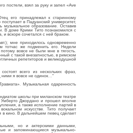
го постели, взял за руку и запел «Ave
Отец его принадлежал к старинному
 поступает в Падуанский университет,
ть музыкальное образование. Оставив
и. В доме Крими Тито познакомился с
 и вскоре сочетался с ней браком.
авт.); мне приходилось одновременно
ым тотчас же подменить его. Недели
 потому вовсе не были мне в тягость.
нный с такой внезапностью, в римском
отличных репетиторов и великодушной
состоят всего из нескольких фраз,
д ними я вовсе не одинок…"
Травиата». Музыкальная одаренность
пендиатом школы при миланском театре
» Умберто Джордано и прошел вполне
упления, а также исполнение партий в
вокальном искусстве. Тито получает
я в кино. В дальнейшем певец сделает
льными, но и актерскими данными,
ные и запоминающиеся музыкально-