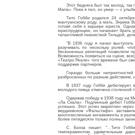
Этот бедняга был так молод, так 
Maria». Пока я пел, он умер — с улыбк
Тито Гобби родился 24 октября
мантуанскому роду, а мать, Энрика В
готовя себя к карьере юриста. Одна
юриспруденцию, он начинает брать у
талантливой пианисткой Тильдой, доч
"В 1936 году я начал выступать
разучивать по нескольку ролей, чт
бесконечных репетиций позволяли про
Возможность появиться на сцене, всег
«Театро Реале» того времени был св
поддержке партнеров.
Гораздо больше неприятностей
разбросанных по разным действиям, н
В 1937 году Гобби дебютирует 
молодого певца отмечена столичной т
Одержав победу в 1938 году на М
«Ла Скала». Подлинный дебют Гобби
успешно. Этот успех закреплен через
вердиевском «Фальстафе» заставили
многочисленные ангажементы в различ
более пятидесяти только полных запи
С. Бэлза пишет: "…Тито Гобб
темпераментом, удивительным даро