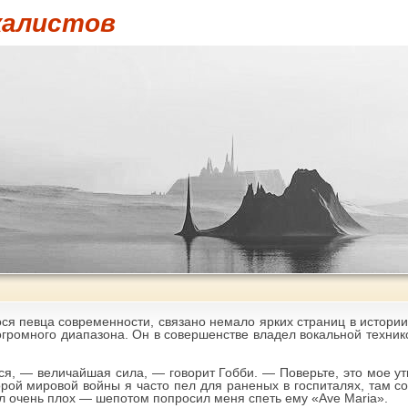
калистов
я певца современности, связано немало ярких страниц в истории
огромного диапазона. Он в совершенстве владел вокальной технико
ься, — величайшая сила, — говорит Гобби. — Поверьте, это мое 
рой мировой войны я часто пел для раненых в госпиталях, там со
л очень плох — шепотом попросил меня спеть ему «Ave Maria».