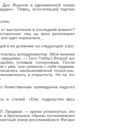
ым Дон Жуаном в одноименной опере
Гарден». Певец, исполнявший партию
аллас.
я от выступления в последний момент?
осторонних лиц на всех репетициях
о все идет нормально…
дой в ее дневнике на следующее утро:
достоилась аплодисментов. (Мое мнение
 овациями. — Тито Гобби.) Второй акт
подобно учтивым соперникам. После
и с ума: они снимали с себя пиджаки,
тличались необыкновенной точностью.
еловечность и открытость. Но на это
»
го божественная примадонна надолго
ох и стилей. «Ему подвластен весь
Л. Ландман, — кроме упомянутых, это
ие и брутальные образы пуччиниевских
крометный юмор россиниевского Фигаро