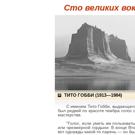
Сто великих во
ТИТО ГОББИ (1913—1984)
С именем Тито Гобби, выдающегос
был редкий по красоте тембра голос 
мастерства.
"Голос, если уметь им пользоват
или чрезмерной гордыни. В конце Вто
вот однажды какой-то парень — он бы