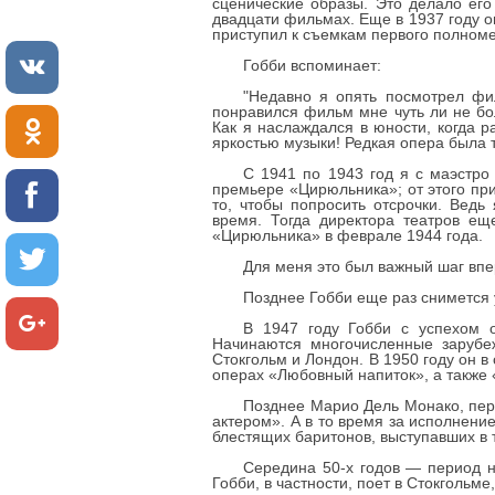
сценические образы. Это делало его
двадцати фильмах. Еще в 1937 году о
приступил к съемкам первого полном
Гобби вспоминает:
"Недавно я опять посмотрел фи
понравился фильм мне чуть ли не бол
Как я наслаждался в юности, когда 
яркостью музыки! Редкая опера была т
С 1941 по 1943 год я с маэстро
премьере «Цирюльника»; от этого приг
то, чтобы попросить отсрочки. Ведь
время. Тогда директора театров ещ
«Цирюльника» в феврале 1944 года.
Для меня это был важный шаг впер
Позднее Гобби еще раз снимется 
В 1947 году Гобби с успехом 
Начинаются многочисленные зарубеж
Стокгольм и Лондон. В 1950 году он в
операх «Любовный напиток», а также
Позднее Марио Дель Монако, пер
актером». А в то время за исполнени
блестящих баритонов, выступавших в 
Середина 50-х годов — период н
Гобби, в частности, поет в Стокгольм