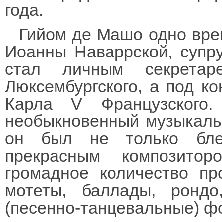
года.
Гийом де Машо одно вре
Иоанны Наваррской, супру
стал личным секретар
Люксембургского, а под к
Карла V Французского.
необыкновенный музыкальн
он был не только бле
прекрасным композито
громадное количество пр
мотеты, баллады, ронд
(песенно-танцевальные) ф