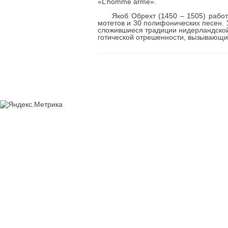
«L’homme arme».
Якоб Обрехт (1450 – 1505) работ
мотетов и 30 полифонических песен.
сложившиеся традиции нидерландской
готической отрешенности, вызывающи