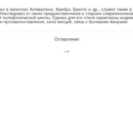
ал в капеллах Антверпена, Камбрэ, Брюгге и др., служил также в
 Унаследовал от своих предшественников и старших современников
 полифонической школы. Однако для его стиля характерны индивид
е противопоставления, сила эмоций, связь с бытовыми жанрами.
Оглавление
-->