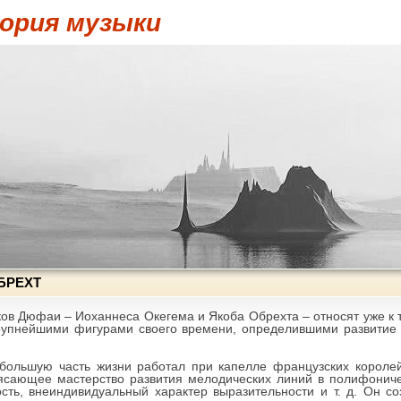
ория музыки
БРЕХТ
ов Дюфаи – Иоханнеса Окегема и Якоба Обрехта – относят уже к 
рупнейшими фигурами своего времени, определившими развитие
большую часть жизни работал при капелле французских королей
ясающее мастерство развития мелодических линий в полифониче
ость, внеиндивидуальный характер выразительности и т. д. Он со