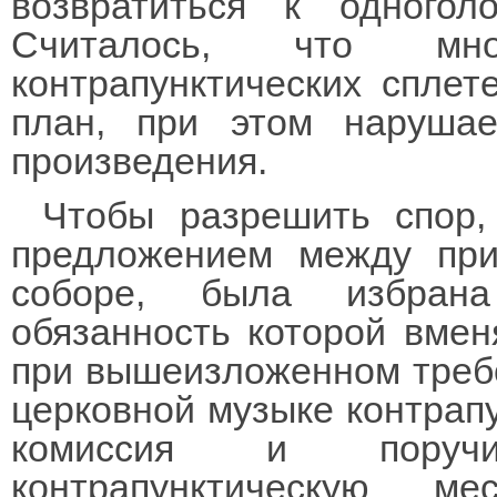
возвратиться к одногол
Считалось, что мно
контрапунктических сплет
план, при этом нарушае
произведения.
Чтобы разрешить спор,
предложением между при
соборе, была избрана
обязанность которой вмен
при вышеизложенном требо
церковной музыке контрапу
комиссия и поручи
контрапунктическую м