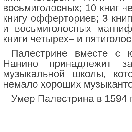
восьмиголосных; 10 книг че
книгу офферториев; 3 книги
и восьмиголосных магниф
книги четырех– и пятиголо
Палестрине вместе с 
Нанино принадлежит з
музыкальной школы, кот
немало хороших музыканто
Умер Палестрина в 1594 г