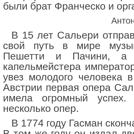
были брат Франческо и орг
Анто
В 15 лет Сальери отпра
свой путь в мире музы
Пешетти и Пачини, а 
капельмейстера император
увез молодого человека в
Австрии первая опера Са
имела огромный успех
несколько опер.
В 1774 году Гасман сконч
В том же году он издал дв