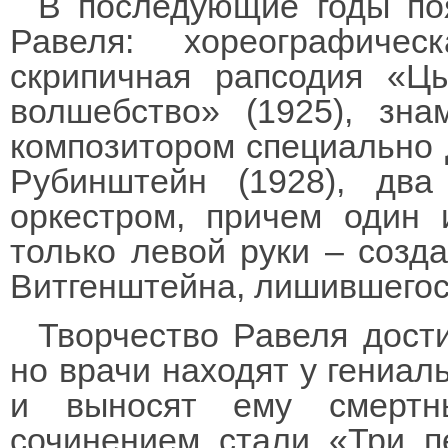
В последующие годы по
Равеля: хореографиче
скрипичная рапсодия «Цы
волшебство» (1925), зна
композитором специально
Рубинштейн (1928), дв
оркестром, причем один 
только левой руки – созда
Витгенштейна, лишившегос
Творчество Равеля дости
но врачи находят у гениал
и выносят ему смертн
сочинением стали «Три п