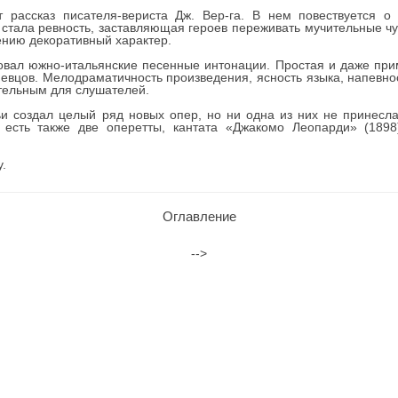
 рассказ писателя-вериста Дж. Вер-га. В нем повествуется о
стала ревность, заставляющая героев переживать мучительные чу
нию декоративный характер.
овал южно-итальянские песенные интонации. Простая и даже пр
певцов. Мелодраматичность произведения, ясность языка, напевно
тельным для слушателей.
и создал целый ряд новых опер, но ни одна из них не принесл
есть также две оперетты, кантата «Джакомо Леопарди» (1898
.
Оглавление
-->