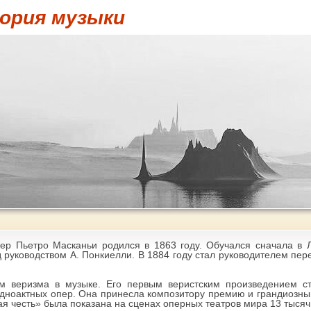
ория музыки
ер Пьетро Масканьи родился в 1863 году. Обучался сначала в 
 руководством А. Понкиелли. В 1884 году стал руководителем пе
м веризма в музыке. Его первым веристским произведением ст
дноактных опер. Она принесла композитору премию и грандиозный 
ая честь» была показана на сценах оперных театров мира 13 тысяч