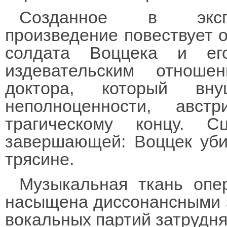
Созданное в экспре
произведение повествует о
солдата Воццека и ег
издевательским отнош
доктора, который в
неполноценности, авс
трагическому концу. 
завершающей: Воццек убив
трясине.
Музыкальная ткань опе
насыщена диссонансными 
вокальных партий затрудня