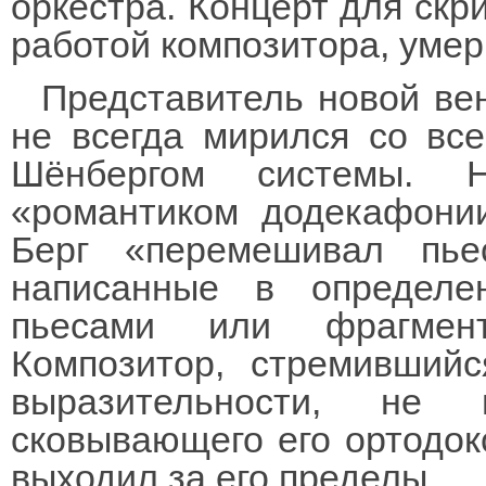
оркестра. Концерт для скр
работой композитора, умерш
Представитель новой ве
не всегда мирился со вс
Шёнбергом системы. 
«романтиком додекафони
Берг «перемешивал пь
написанные в определе
пьесами или фрагмент
Композитор, стремивший
выразительности, не
сковывающего его ортодок
выходил за его пределы.