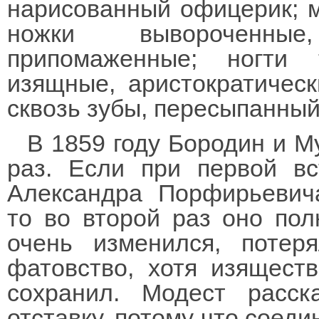
нарисованный офицерик; му
ножки вывороченные
припомаженные; ногти 
изящные, аристократическ
сквозь зубы, пересыпанны
В 1859 году Бородин и М
раз. Если при первой в
Александра Порфирьевича
то во второй раз оно пол
очень изменился, поте
фатовство, хотя изящест
сохранил. Модест расс
отставку, потому что соеди