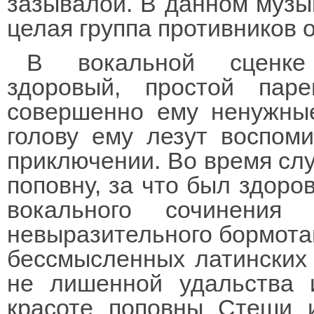
зазывалой. В данном музы
целая группа противников 
В вокальной сценке
здоровый, простой паре
совершенно ему ненужные
голову ему лезут воспом
приключении. Во время слу
поповну, за что был здоро
вокального сочинения
невыразительного бормотан
бессмысленных латинских 
не лишенной удальства 
красоте поповны Стеши 