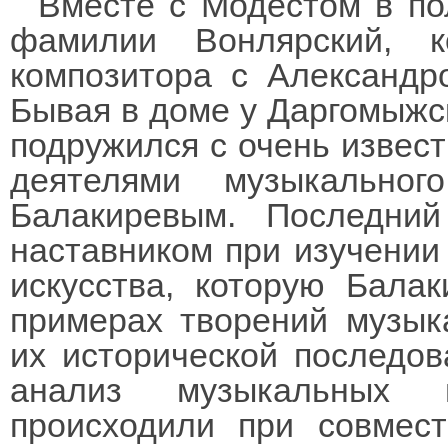
Вместе с Модестом в по
фамилии Вонлярский, к
композитора с Александр
Бывая в доме у Даргомыжск
подружился с очень извест
деятелями музыкально
Балакиревым. Последни
наставником при изучении
искусства, которую Бала
примерах творений музыка
их исторической последов
анализ музыкальных п
происходили при совмес