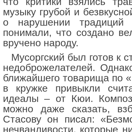
что критики взялись тра
музыку грубой и безвкусно
о нарушении традиций 
понимали, что создано ве
вручено народу.
Мусоргский был готов к 
недоброжелателей. Однак
ближайшего товарища по «Мо
в кружке привыкли счи
идеалы – от Кюи. Композ
можно даже сказать, вз
Стасову он писал: «Безм
нечванливости, которые ни