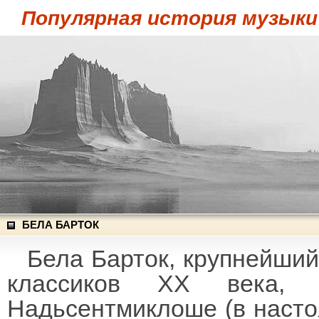
Популярная история музыки
БЕЛА БАРТОК
Бела Барток, крупнейший
классиков XX века,
Надьсентмиклоше (в наст