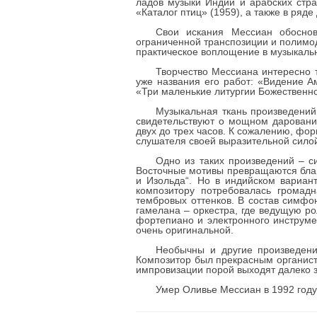
ладов музыки Индии и арабских стр
«Каталог птиц» (1959), а также в ряде
Свои искания Мессиан обоснов
ограниченной транспозиции и полимо
практическое воплощение в музыкаль
Творчество Мессиана интересно т
уже названия его работ: «Видение А
«Три маленькие литургии Божественно
Музыкальная ткань произведени
свидетельствуют о мощном даровани
двух до трех часов. К сожалению, фор
слушателя своей выразительной силой
Одно из таких произведений – с
Восточные мотивы превращаются благ
и Изольда“. Но в индийском вариан
композитору потребовалась громад
тембровых оттенков. В состав симфо
гамелана – оркестра, где ведущую р
фортепиано и электронного инструме
очень оригинальной.
Необычны и другие произведени
Композитор был прекрасным органист
импровизации порой выходят далеко з
Умер Оливье Мессиан в 1992 году