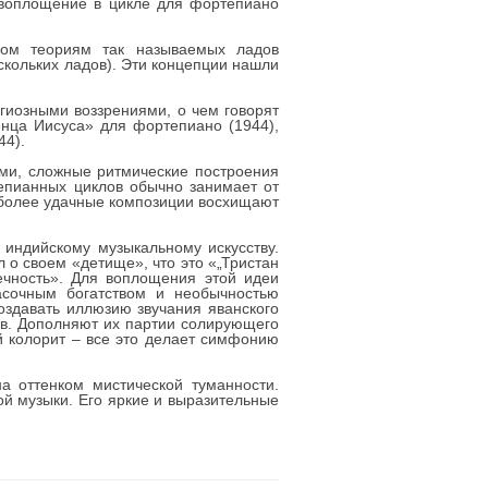
 воплощение в цикле для фортепиано
ном теориям так называемых ладов
кольких ладов). Эти концепции нашли
игиозными воззрениями, о чем говорят
енца Иисуса» для фортепиано (1944),
44).
ми, сложные ритмические построения
епианных циклов обычно занимает от
аиболее удачные композиции восхищают
 индийскому музыкальному искусству.
о своем «детище», что это «„Тристан
ечность». Для воплощения этой идеи
асочным богатством и необычностью
оздавать иллюзию звучания яванского
ов. Дополняют их партии солирующего
й колорит – все это делает симфонию
а оттенком мистической туманности.
й музыки. Его яркие и выразительные