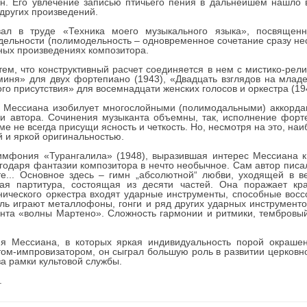
ан. Его увлечение записью птичьего пения в дальнейшем нашло
 других произведений.
ал в труде «Техника моего музыкального языка», посвящен
дельности (полимодельность – одновременное сочетание сразу нес
ных произведениях композитора.
ем, что конструктивный расчет соединяется в нем с мистико-рел
миня» для двух фортепиано (1943), «Двадцать взглядов на млад
го присутствия» для восемнадцати женских голосов и оркестра (19
й Мессиана изобилует многослойными (полимодальными) аккорда
и автора. Сочинения музыканта объемны, так, исполнение форт
ме не всегда присущи ясность и четкость. Но, несмотря на это, н
 и яркой оригинальностью.
имфония «Турангалила» (1948), выразившая интерес Мессиана к
одаря фантазии композитора в нечто необычное. Сам автор писал 
те... Основное здесь – гимн „абсолютной“ любви, уходящей в в
ная партитура, состоящая из десяти частей. Она поражает кр
нического оркестра входят ударные инструменты, способные восс
оль играют металлофоны, гонги и ряд других ударных инструмент
нта «волны Мартено». Сложность гармонии и ритмики, тембровы
я Мессиана, в которых яркая индивидуальность порой окрашен
ом-импровизатором, он сыграл большую роль в развитии церковно
а рамки культовой службы.
.