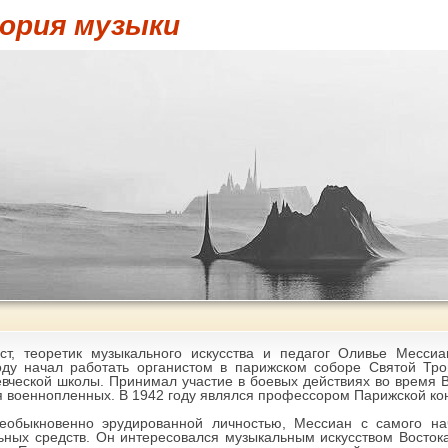
ория музыки
ист, теоретик музыкального искусства и педагог Оливье Месси
оду начал работать органистом в парижском соборе Святой Тр
ческой школы. Принимал участие в боевых действиях во время В
я военнопленных. В 1942 году являлся профессором Парижской ко
еобыкновенно эрудированной личностью, Мессиан с самого нач
ьных средств. Он интересовался музыкальным искусством Восто