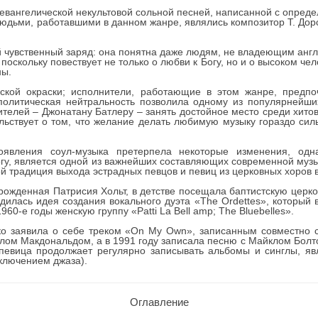
я евангелической некультовой сольной песней, написанной с опре
дьми, работавшими в данном жанре, являлись композитор Т. Дорс
й чувственный заряд: она понятна даже людям, не владеющим анг
поскольку повествует не только о любви к Богу, но и о высоком че
ны.
ской окраски; исполнители, работающие в этом жанре, предпо
олитическая нейтральность позволила одному из популярнейш
ителей – Джонатану Батлеру – занять достойное место среди хито
льствует о том, что желание делать любимую музыку гораздо сил
оявления соул-музыка претерпела некоторые изменения, одн
гу, является одной из важнейших составляющих современной музык
ой традиция выхода эстрадных певцов и певиц из церковных хоров 
урожденная Патрисия Хольт, в детстве посещала баптистскую церко
дилась идея создания вокального дуэта «The Ordettes», который 
960-е годы женскую группу «Patti La Bell amp; The Bluebelles».
ко заявила о себе треком «On My Own», записанным совместно 
лом Макдональдом, а в 1991 году записала песню с Майклом Болт
певица продолжает регулярно записывать альбомы и синглы, я
ключением джаза).
Оглавление