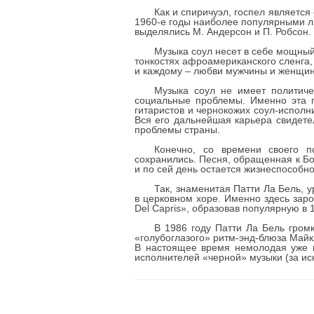
Как и спиричуэл, госпел являетс
1960-е годы наиболее популярными лю
выделялись М. Андерсон и П. Робсон.
Музыка соул несет в себе мощны
тонкостях афроамериканского сленга, 
и каждому – любви мужчины и женщи
Музыка соул не имеет политиче
социальные проблемы. Именно эта п
гитаристов и чернокожих соул-исполн
Вся его дальнейшая карьера свидете
проблемы страны.
Конечно, со времени своего п
сохранились. Песня, обращенная к Бо
и по сей день остается жизнеспособн
Так, знаменитая Патти Ла Бель, 
в церковном хоре. Именно здесь заро
Del Capris», образовав популярную в 1
В 1986 году Патти Ла Бель гром
«голубоглазого» ритм-энд-блюза Майк
В настоящее время немолодая уже 
исполнителей «черной» музыки (за ис