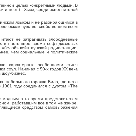
деленной целью конкретными людьми. В
и и поэт Л. Хьюз, среди исполнителей
лийским языком и не разбирающимся в
ловеческом чувстве, свойственном всем
читают не затрагивать злободневные
их в настоящее время софт-джазовых
в «белой» кейптаунской радиостанции.
ьнее, чем социальные и политические
ако характерные особенности стиля
и соул. Начиная с 50-х годов XX века
в шоу-бизнес.
вь небольшого городка Било, где пела
в 1961 году соединился с дуэтом «The
с модным в то время представителем
оном, работавшим все в том же жанре.
вляющиеся средством самовыражения