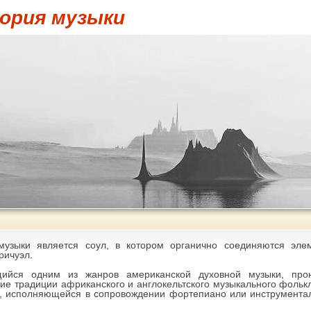
ория музыки
узыки является соул, в котором органично соединяются эле
ричуэл.
щийся одним из жанров американской духовной музыки, прон
ие традиции африканского и англокельтского музыкального фолькл
, исполняющейся в сопровождении фортепиано или инструментал