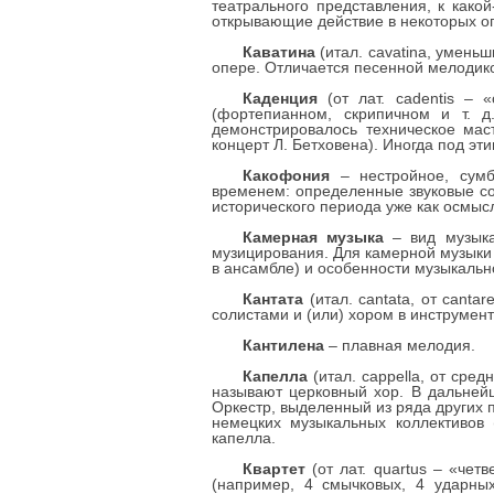
театрального представления, к како
открывающие действие в некоторых о
Каватина
(итал. cavatina, умень
опере. Отличается песенной мелодико
Каденция
(от лат. cadentis – 
(фортепианном, скрипичном и т. д
демонстрировалось техническое мас
концерт Л. Бетховена). Иногда под 
Какофония
– нестройное, сумб
временем: определенные звуковые со
исторического периода уже как осмыс
Камерная музыка
– вид музыка
музицирования. Для камерной музыки
в ансамбле) и особенности музыкальн
Кантата
(итал. cantata, от canta
солистами и (или) хором в инструмен
Кантилена
– плавная мелодия.
Капелла
(итал. сappella, от сред
называют церковный хор. В дальнейш
Оркестр, выделенный из ряда других 
немецких музыкальных коллективов 
капелла.
Квартет
(от лат. quartus – «че
(например, 4 смычковых, 4 ударных