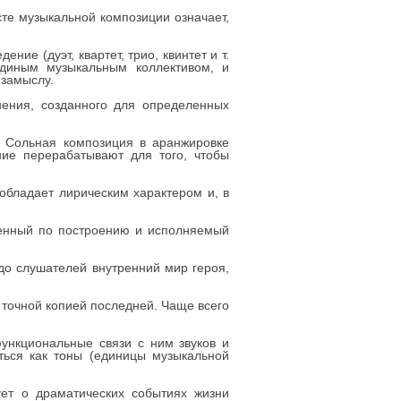
сте музыкальной композиции означает,
ие (дуэт, квартет, трио, квинтет и т.
единым музыкальным коллективом, и
 замыслу.
нения, созданного для определенных
. Сольная композиция в аранжировке
ние перерабатывают для того, чтобы
обладает лирическим характером и, в
онченный по построению и исполняемый
до слушателей внутренний мир героя,
я точной копией последней. Чаще всего
ункциональные связи с ним звуков и
ться как тоны (единицы музыкальной
ет о драматических событиях жизни