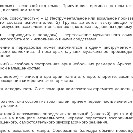
шагом») – основной вид темпа. Присутствие термина в нотном тек
, в спокойном темпе.
ое, совокупность») – 1) Инструментальное или вокальное произведен
ого состава исполнителей. 2) Группа артистов, выступающих 
 искусстве всех элементов спектакля, которые подчинены единому
r – «приводить в порядок») – переложение музыкального сочи
риспособить его к исполнению иными средствами.
дение в переработке может исполняться и одним инструментом
ового коллектива. В некоторых случаях музыкальное произведе
нения.
арии») – свободно построенная ария небольших размеров. Ариозо 
ской напыщенностью.
ух, ветер») – эпизод в оратории, кантате, опере, оперетте, зак
овождении симфонического оркестра.
ся мелодичность. С ее помощью композиторы стремятся донести 
правило, они состоят из трех частей, причем первая часть являетс
тупление.
которой невозможно определить тональный (ладовый) центр и ф
нные на принципе атональности, нередко перестают воспринима
оценного, самостоятельного звукокрасочного значения.
ного вокального жанра. Содержание баллады обычно повеству