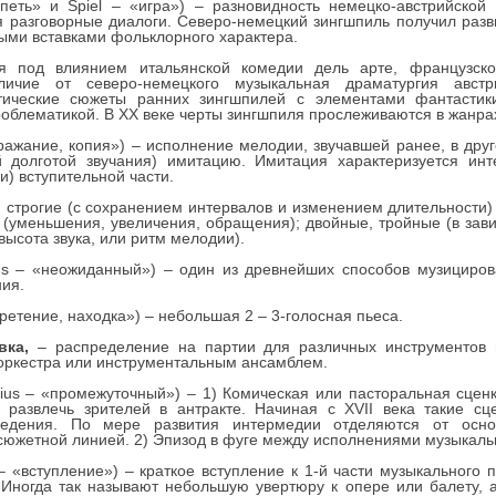
петь» и Spiel – «игра») – разновидность немецко-австрийской
разговорные диалоги. Северо-немецкий зингшпиль получил развит
ыми вставками фольклорного характера.
ся под влиянием итальянской комедии дель арте, французск
ичие от северо-немецкого музыкальная драматургия австр
тические сюжеты ранних зингшпилей с элементами фантастики
облематикой. В XX веке черты зингшпиля прослеживаются в жанра
одражание, копия») – исполнение мелодии, звучавшей ранее, в дру
й долготой звучания) имитацию. Имитация характеризуется ин
) вступительной части.
 строгие (с сохранением интервалов и изменением длительности)
 (уменьшения, увеличения, обращения); двойные, тройные (в зави
высота звука, или ритм мелодии).
sus – «неожиданный») – один из древнейших способов музициро
ния.
обретение, находка») – небольшая 2 – 3-голосная пьеса.
вка,
– распределение на партии для различных инструментов 
оркестра или инструментальным ансамблем.
edius – «промежуточный») – 1) Комическая или пасторальная сцен
и развлечь зрителей в антракте. Начиная с XVII века такие сц
ведения. По мере развития интермедии отделяются от осн
сюжетной линией. 2) Эпизод в фуге между исполнениями музыкаль
io – «вступление») – краткое вступление к 1-й части музыкальног
 Иногда так называют небольшую увертюру к опере или балету, а