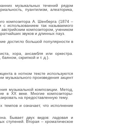
 ранних музыкальных течений рядом
иальность, пуантилизм, алеаторика,
ого композитора А. Шенберга (1874 –
и с использованием так называемого
м австрийским композитором, учеником
ратчайших звуков и длинных пауз.
ние достигло большой популярности в
ста, хора, ансамбля или оркестра.
аяном, скрипкой и т. д.).
кцента в нотном тексте используются
ении музыкального произведения акцент
нения музыкальной композиции. Метод,
ие в XX веке. Многие композиторы-
зировать на предоставленную тему.
х темпов и означает, что исполнение
на. Бывает двух видов: ладовая и
ых ступеней. Вторая – хроматическое