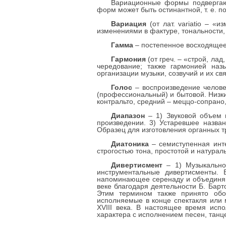
Вариационные формы подвергают
форм может быть остинантной, т. е. 
Вариация
(от лат. variatio – «
изменениями в фактуре, тональности,
Гамма
– постепенное восходящее 
Гармония
(от греч. – «строй, ла
чередование; также гармонией назы
организации музыки, созвучий и их свя
Голос
– воспроизведение челове
(профессиональный) и бытовой. Низки
контральто, средний – меццо-сопрано
Диапазон
– 1) Звуковой объем г
произведении. 3) Устаревшее назван
Образец для изготовления органных тр
Диатоника
– семиступенная инте
строгостью тона, простотой и натурал
Дивертисмент
– 1) Музыкальное
инструментальные дивертисменты. 
напоминающее серенаду и объединяющ
веке благодаря деятельности Б. Барт
Этим термином также принято обоз
исполняемые в конце спектакля или 
XVIII века. В настоящее время исп
характера с исполнением песен, танц