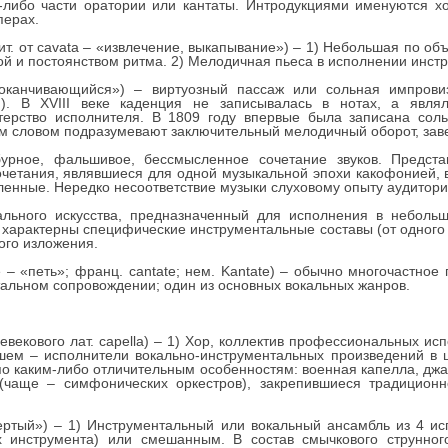
й-либо части оратории или кантаты. Интродукциями именуются 
перах.
шит. от cavata – «извлечение, выкапывание») – 1) Небольшая по о
й и постоянством ритма. 2) Мелодичная пьеса в исполнении инстр
«оканчивающийся») – виртуозный пассаж или сольная импрови
.). В XVIII веке каденция не записывалась в нотах, а явля
терство исполнителя. В 1809 году впервые была записана со
этим словом подразумевают заключительный мелодичный оборот, з
урное, фальшивое, бессмысленное сочетание звуков. Предст
четания, являвшиеся для одной музыкальной эпохи какофонией,
ленные. Нередко несоответствие музыки слуховому опыту аудитори
льного искусства, предназначенный для исполнения в небол
 характерны специфические инструментальные составы (от одного 
ого изложения.
re – «петь»; франц. cantate; нем. Kantate) – обычно многочастно
тальном сопровождении; один из основных вокальных жанров.
невекового лат. capella) – 1) Хор, коллектив профессиональных и
ем – исполнители вокально-инструментальных произведений в ц
по каким-либо отличительным особенностям: военная капелла, джа
(чаще – симфонических оркестров), закрепившиеся традиционн
твертый») – 1) Инструментальный или вокальный ансамбль из 4 
 инструмента) или смешанным. В состав смычкового струнного