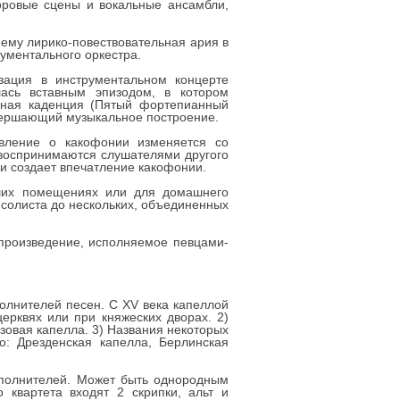
хоровые сцены и вокальные ансамбли,
бъему лирико-повествовательная ария в
ументального оркестра.
зация в инструментальном концерте
лась вставным эпизодом, в котором
льная каденция (Пятый фортепианный
авершающий музыкальное построение.
авление о какофонии изменяется со
 воспринимаются слушателями другого
и создает впечатление какофонии.
ьших помещениях или для домашнего
солиста до нескольких, объединенных
е произведение, исполняемое певцами-
сполнителей песен. С XV века капеллой
ерквях или при княжеских дворах. 2)
зовая капелла. 3) Названия некоторых
о: Дрезденская капелла, Берлинская
исполнителей. Может быть однородным
 квартета входят 2 скрипки, альт и