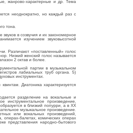
е, жанрово-характерные и др. Тема
яется неоднократно, но каждый раз с
го тона.
 звуков в созвучия и их закономерное
занимается изучением звуковысотной
чи. Различают «поставленный» голос
нор. Низкий женский голос называется
пазон 2 октав и более.
трументальной партии в музыкальном
егистров лабиальных труб органа. 5)
духовых инструментах.
 квинтам. Диатоника характеризуется
людается разделение на вокальные и
ое инструментальное произведение,
бразуется в близкий попурри, а в XX
екательное музыкальное произведение.
тных или вокальных произведений,
, операх-балетах, комических операх
еке представления народно-бытового