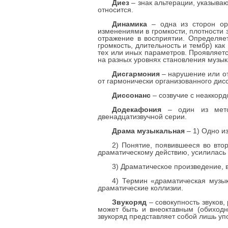
Диез
– знак альтерации, указываю
относится.
Динамика
– одна из сторон орг
изменениями в громкости, плотности 
отражение в восприятии. Определяет
громкость, длительность и тембр) как
тех или иных параметров. Проявляется
на разных уровнях становления музыкал
Дисгармония
– нарушение или от
от гармонически организованного дис
Диссонанс
– созвучие с неаккорд
Додекафония
– один из метод
двенадцатизвучной серии.
Драма музыкальная
– 1) Одно из
2) Понятие, появившееся во вто
драматическому действию, усилилась 
3) Драматическое произведение, в
4) Термин «драматическая музык
драматические коллизии.
Звукоряд
– совокупность звуков,
может быть и внеоктавным (обиходн
звукоряд представляет собой лишь уп