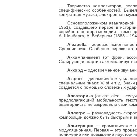
Творчество композиторов, пос
специфических особенностей. Выдел
конкретная музыка, электронная музык
Основоположником авангардной м
1951), создавшего первое в истори
серийного повтора мелодии – темы пр
А. Шенберга, А. Веберном (1883 – 19
A capella
– хоровое исполнение п
Средние века. Особенно широко этот 
Аккомпанемент
(от фран. accom
Солирующая партия аккомпанируется, к
Аккорд
– одновременное звучание
Акцент
– динамическое усиление
специальные знаки: V, sf и т. д. Зна
создается с помощью словесных удар
Алеаторика
(от лат. alea – «сл
предполагающий мобильность текст
авангардисты не закрепляли свои ко
Аллегро
– разновидность скорос
композиции должно быть быстрым и в
Альтерация
– хроматическое п
модуляционная. Первая – это процес
понижение или повышение неустойчивы