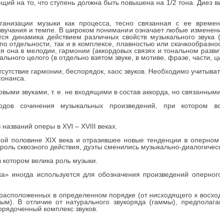
щий на то, что ступень должна быть повышена на 1/2 тона. Диез в
анизации музыки как процесса, тесно связанная с ее време
звучания и темпе. В широком понимании означает любые изменени
ся динамика действием различных свойств музыкального звука (
 по отдельности, так и в комплексе, плавностью или скачкообразн
 она в мелодии, гармонии (аккордовых связях и тональном развитии
ьного целого (в отдельно взятом звуке, в мотиве, фразе, части, ц
сутствие гармонии, беспорядок, хаос звуков. Необходимо учитыват
сонанса.
овыми звуками, т. е. не входящими в состав аккорда, но связанными
ов сочинения музыкальных произведений, при котором вс
 названий оперы в XVI – XVIII веках.
рой половине XIX века и отразившее новые тенденции в оперном 
роль сквозного действия, дуэты сменились музыкально-диалогичес
 котором велика роль музыки.
а» иногда используется для обозначения произведений оперног
 расположенных в определенном порядке (от нисходящего к восхо
ым). В отличие от натурального звукоряда (гаммы), предпола
орядоченный комплекс звуков.