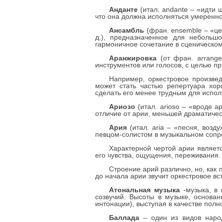
Анданте
(итал. andante – «идти 
что она должна исполняться умеренно
Ансамбль
(фран. ensemble – «цел
д.), предназначенное для небольш
гармоничное сочетание в сценическом
Аранжировка
(от фран. arrange
инструментов или голосов, с целью п
Например, оркестровое произве
может стать частью репертуара хор
сделать его менее трудным для испол
Ариозо
(итал. arioso – «вроде 
отличие от арии, меньшей драматиче
Ария
(итал. aria – «песня, возд
певцом-солистом в музыкальном сопр
Характерной чертой арии являет
его чувства, ощущения, переживания.
Строение арий различно, но, как 
до начала арии звучит оркестровое вс
Атональная музыка
-музыка, в 
созвучий. Высоты в музыке, основа
интонации), выступая в качестве полн
Баллада
– один из видов народ