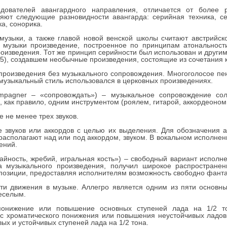
ледователей авангардного направления, отличается от более
яют следующие разновидности авангарда: серийная техника, сер
а, сонорика.
узыки, а также главой новой венской школы считают австрийск
и музыки произведение, построенное по принципам атональност
оизведения. Тот же принцип серийности был использован и други
45), создавшем необычные произведения, состоящие из сочетания к
роизведения без музыкального сопровождения. Многоголосое пе
музыкальный стиль использовался в церковных произведениях.
pagner – «сопровождать») – музыкальное сопровождение соли
ак правило, одним инструментом (роялем, гитарой, аккордеоном, б
 не менее трех звуков.
 звуков или аккордов с целью их выделения. Для обозначения а
ки располагают над или под аккордом, звуком. В вокальном исполн
ений.
учайность, жребий, игральная кость») – свободный вариант испол
а музыкального произведения, получил широкое распространен
мпозиции, предоставляя исполнителям возможность свободно фанта
ти движения в музыке. Аллегро является одним из пяти основны
еселым.
онижение или повышение основных ступеней лада на 1/2 то
с хроматического понижения или повышения неустойчивых ладов
х и устойчивых ступеней лада на 1/2 тона.