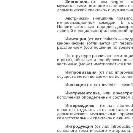
Зингшпиль
(от нем. singen – «
музыкальными номерами вставляются 
драматический спектакль с музыкальн
Австрийский зингшпиль появил
импровизационной комедии. В отл
Непритязательные народно-демокра
лирикой и социально-философской пр
Имитация
(от лат. imitatio – «п
каноническую (отличается от перво
расстоянием (соотношение по времени
По структуре различают имитации
и ритм); обычные и преобразованные
частичные (может имитироваться или 
Импровизация
(от лат. improvi
осуществляется во время ее исполне
Инвенция
(от лат. inventio – «из
Инструментовка
, или
оркестро
исполнения определенным составом 
Интермедияш
– (от лат. interm
является отделить акты спектакля 
драматические музыкальные произ
самостоятельный спектакль с единой 
Интродукция
(от лат. introduct
основного тематического материала.