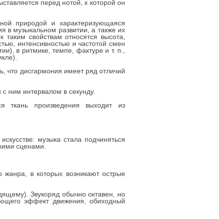
ыставляется перед нотой, к которой он
нной природой и характеризующаяся
я в музыкальном развитии, а также их
к таким свойствам относятся высота,
остью, интенсивностью и частотой смен
), в ритмике, темпе, фактуре и т. п.,
икле).
ь, что дисгармония имеет ряд отличий
 с ним интервалом в секунду.
я ткань произведения выходит из
искусстве: музыка стала подчиняться
кими сценами.
о жанра, в которых возникают острые
дящему). Звукоряд обычно октавен, но
гающего эффект движения, обиходный