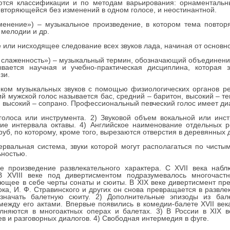
ся классификации и по методам варьирования: орнаментальны
повторяющейся без изменений в одном голосе, и неостинантной.
изменение») – музыкальное произведение, в котором тема повтор
 мелодии и др.
или нисходящее следование всех звуков лада, начиная от основно
д, слаженность») – музыкальный термин, обозначающий объединение
вается научная и учебно-практическая дисциплина, которая 
зи.
ком музыкальных звуков с помощью физиологических органов ре
й мужской голос называется бас, средний – баритон, высокий – те
, высокий – сопрано. Профессиональный певческий голос имеет диа
олоса или инструмента. 2) Звуковой объем вокальной или инс
ие интервала октавы. 4) Английское наименование отдельных р
уб, по которому, кроме того, вырезаются отверстия в деревянных 
рвальная система, звуки которой могут располагаться по чистым
ьностью.
 произведение развлекательного характера. С XVII века наб
В XVIII веке под дивертисментом подразумевалось многочастн
ее в себе черты сонаты и сюиты. В XIX веке дивертисмент прео
ока, И. Ф. Стравинского и других он снова превращается в развл
начать балетную сюиту. 2) Дополнительные эпизоды из бале
между его актами. Впервые появились в комедии-балете XVII века
олняются в многоактных операх и балетах. 3) В России в XIX в
ев и разговорных диалогов. 4) Свободная интермедия в фуге.