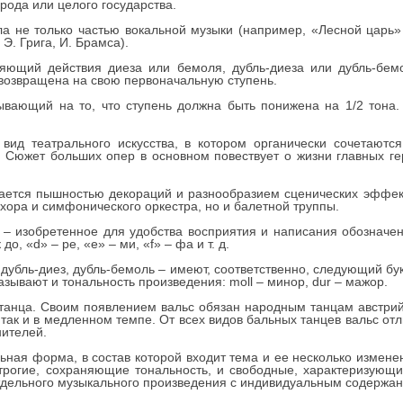
рода или целого государства.
а не только частью вокальной музыки (например, «Лесной царь»
Э. Грига, И. Брамса).
яющий действия диеза или бемоля, дубль-диеза или дубль-бемо
ь возвращена на свою первоначальную ступень.
ывающий на то, что ступень должна быть понижена на 1/2 тона.
вид театрального искусства, в котором органически сочетаются
. Сюжет больших опер в основном повествует о жизни главных ге
ается пышностью декораций и разнообразием сценических эффек
, хора и симфонического оркестра, но и балетной труппы.
– изобретенное для удобства восприятия и написания обозначен
о, «d» – ре, «е» – ми, «f» – фа и т. д.
дубль-диез, дубль-бемоль – имеют, соответственно, следующий букв
зывают и тональность произведения: moll – минор, dur – мажор.
танца. Своим появлением вальс обязан народным танцам австрийс
 так и в медленном темпе. От всех видов бальных танцев вальс от
нителей.
ьная форма, в состав которой входит тема и ее несколько измене
строгие, сохраняющие тональность, и свободные, характеризующ
дельного музыкального произведения с индивидуальным содержа