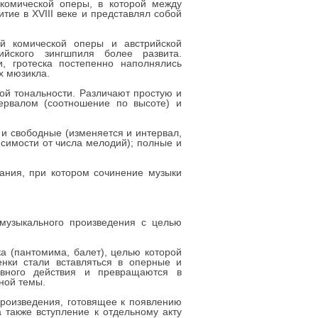
 комической оперы, в которой между
ие в XVIII веке и представлял собой
ой комической оперы и австрийской
ийского зингшпиля более развита.
, гротеска постепенно наполнялись
х мюзикла.
гой тональности. Различают простую и
тервалом (соотношение по высоте) и
 и свободные (изменяется и интервал,
симости от числа мелодий); полные и
вания, при котором сочинение музыки
музыкального произведения с целью
ка (пантомима, балет), целью которой
енки стали вставляться в оперные и
овного действия и превращаются в
ной темы.
о произведения, готовящее к появлению
 также вступление к отдельному акту