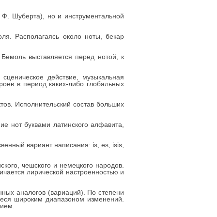
 Ф. Шуберта), но и инструментальной
ля. Располагаясь около ноты, бекар
 Бемоль выставляется перед нотой, к
 сценическое действие, музыкальная
роев в период каких-либо глобальных
тов. Исполнительский состав больших
ие нот буквами латинского алфавита,
енный вариант написания: is, es, isis,
кого, чешского и немецкого народов.
личается лирической настроенностью и
нных аналогов (вариаций). По степени
иеся широким диапазоном изменений.
нием.