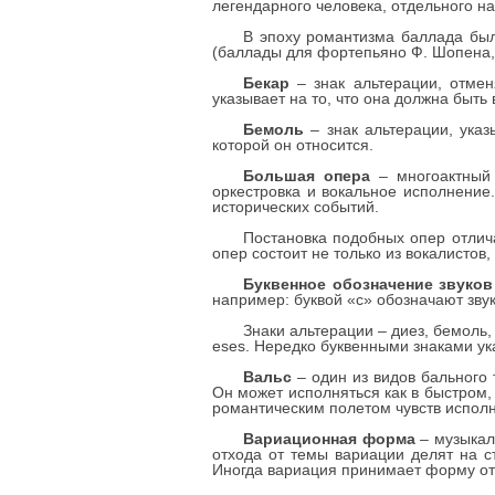
легендарного человека, отдельного на
В эпоху романтизма баллада был
(баллады для фортепьяно Ф. Шопена, 
Бекар
– знак альтерации, отмен
указывает на то, что она должна быт
Бемоль
– знак альтерации, указ
которой он относится.
Большая опера
– многоактный 
оркестровка и вокальное исполнение
исторических событий.
Постановка подобных опер отлич
опер состоит не только из вокалистов
Буквенное обозначение звуков
например: буквой «с» обозначают звук д
Знаки альтерации – диез, бемоль, 
eses. Нередко буквенными знаками ука
Вальс
– один из видов бального 
Он может исполняться как в быстром,
романтическим полетом чувств испол
Вариационная форма
– музыкал
отхода от темы вариации делят на 
Иногда вариация принимает форму от