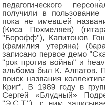
педагогического перс
получили в пользование 
пока не имевшей названи
(Киса Похмеляев) (гитар
"Борофф"), Капитонов Гош
(фамилия утеряна) (ба
записано первое демо "Ск
"рок против войны" и heav
альбома был К. Алпатов. 
поиск названия коллектив
Криг". В 1989 году в гру
Сергей «Блудный» Подре
"Э.С.Т."), с ним записыв