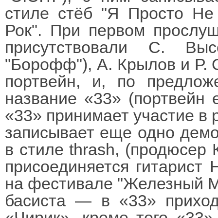
стиле стёб "Я Просто Н
Рок". При первом прослуш
присутствовали С. Выс
"Борофф"), А. Крылов и Р. 
портвейн, и, по предлож
название «33» (портвейн е
«33» принимает участие в р
записывает еще одно демо
в стиле thrash, (продюсер 
присоединяется гитарист 
на фестивале "Железный М
басиста — в «33» приход
«Чирик», кроме того «33»