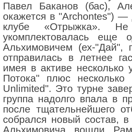
Павел Баканов (бас), Ал
окажется в "Archontes") —
клубе «Отрыжка». Не
укомплектовалась еще 
Альхимовичем (ех-"Дай", 
отправилась в летнее га
имея в активе несколько 
Потока" плюс несколько 
Unlimited". Это турне зав
группа надолго впала в п
после тщательнейшего от
собрался новый состав, в
Альхимовича вошли Рам