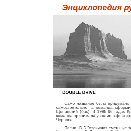
Энциклопедия р
DOUBLE DRIVE
Само название было придумано 
самостоятельно, а команда сформир
Щепинский (бас). В 1995-96 годах Кр
команда принимала участие в фестива
Чернова.
Песни "D.D."отличают смешные те