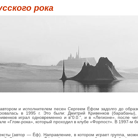
усского рока
автором и исполнителем песен Сергеем Ёфом задолго до образ
овалась в 1995 г. Это были: Дмитрий Кривенков (барабаны),
ивенков играл одновременно и в"0.0.", и в «Легионе», после че
ле «Глэм-рока», который проходил в клубе «Форпост». В 1997-м б
ксты (автор — Ёф). Направление, в котором играет группа, можн