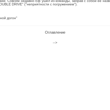
кий. Совсем недавно Ёф ушёл из команды, забрав с собой её назва
ROUBLE DRIVE" ("неприятности с погружением").
ной догон"
Оглавление
-->