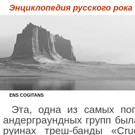
Энциклопедия русского рока
ENS COGITANS
Эта, одна из самых по
андерграундных групп был
руинах треш-банды «Cruc