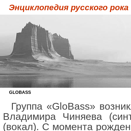
Энциклопедия русского рока
GLOBASS
Группа «GloBass» возни
Владимира Чиняева (син
(вокал). С момента рождени