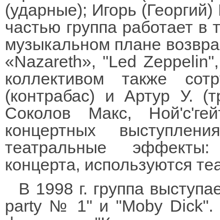
(ударные); Игорь (Георгий)
частью группа работает в т
музыкальном плане возвращ
«Nazareth», "Led Zeppelin"
коллективом также сот
(контрабас) и Артур У. (
Соколов Макс, Ной'с'г
концертных выступлен
театральные эффекты:
концерта, используются теа
В 1998 г. группа выступ
party № 1" и "Moby Dick".