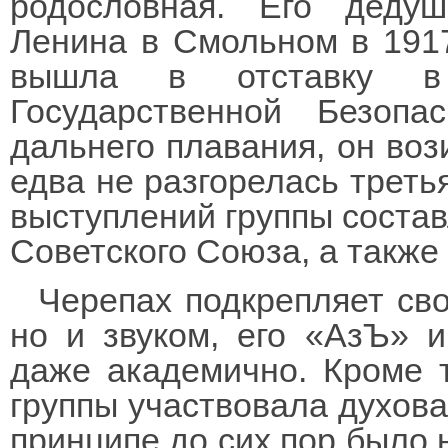
родословная. Его деду
Ленина в Смольном в 1917
вышла в отставку в
Государственной Безоп
дальнего плавания, он вози
едва не разгорелась треть
выступлений группы соста
Советского Союза, а также
Черепах подкрепляет св
но и звуком, его «АзЪ» и
даже академично. Кроме т
группы участвовала духовая
принципе до сих пор было 