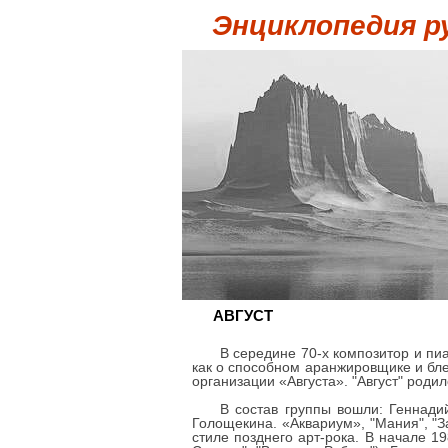
Энциклопедия р
АВГУСТ
В середине 70-х композитор и пи
как о способном аранжировщике и бле
организации «Августа». "Август" родил
В состав группы вошли: Геннадий
Голощекина. «Аквариум», "Мания", "З
стиле позднего арт-рока. В начале 1