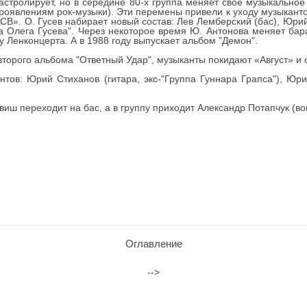
гастролирует, но в середине 80-х группа меняет свое музыкально
оявлениям рок-музыки). Эти перемены привели к уходу музыкантов:
«СВ». О. Гусев набирает новый состав: Лев Лемберский (бас), Юри
па Олега Гусева". Через некоторое время Ю. Антонова меняет ба
у Ленконцерта. А в 1988 году выпускает альбом "Демон".
второго альбома "Ответный Удар", музыканты покидают «Август» и
нтов: Юрий Стиханов (гитара, экс-"Группа Гуннара Грапса"), Юр
виш переходит на бас, а в группу приходит Александр Потапчук (во
Оглавление
-->