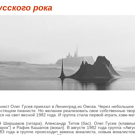
усского рока
анист Олег Гусев приехал в Ленинград из Омска. Через небольшое 
стящем пианисте. Но желание реализовать свои собственные твор
ся на свет весной 1982 года. И группа стала первой играть хэви-ме
 Ширшаков (гитара), Александр Титов (бас). Олег Гусев (клавиш
арок") и Рафик Кашапов (вокал). В августе 1982 года группа «Авг
983 года в группе происходит замена вокалиста, новым вокалист