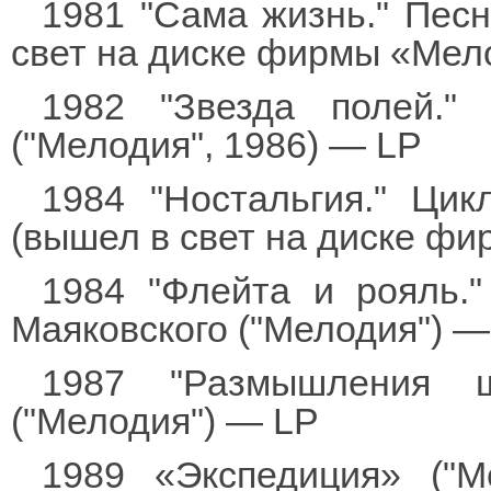
1981 "Сама жизнь." Пес
свет на диске фирмы «Мело
1982 "Звезда полей."
("Мелодия", 1986) — LP
1984 "Ностальгия." Ци
(вышел в свет на диске фи
1984 "Флейта и рояль.
Маяковского ("Мелодия") —
1987 "Размышления ш
("Мелодия") — LP
1989 «Экспедиция» ("