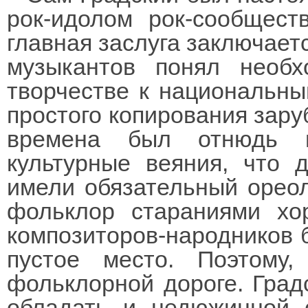
рок-идолом рок-сообщест
главная заслуга заключаетс
музыкантов понял необх
творчестве к национальны
простого копирования заруб
времена был отнюдь н
культурные веяния, что 
имели обязательный ореол
фольклор стараниями хо
композиторов-народников 
пустое место. Поэтому
фольклорной дороге. Град
обладать и недюжинной 