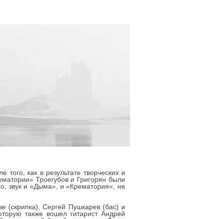
 того, как в результате творческих и
рематории» Троегубов и Григорян были
о, звук и «Дыма», и «Крематория», не
 (скрипка), Сергей Пушкарев (бас) и
оторую также вошел гитарист Андрей