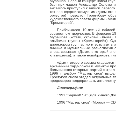
Мурашов. Первый концерт новой груп
был приглашен Александр Соломатин
ансамбль приступил к записи первого
тех пор сдерживаемую имиджем его п
оркестре) позволил Троегубову обр
художественного совета фирмы «Мелод
"Крематорий".
Приближался 10-летний юбилей
совместном творчестве. В феврале 199
Мурашова (кстати, скрипач «Дыма» 
альбома» группы «Крематорий»). Одн
директором группы, но и возглавить
личные и музыкальные разногласия с
снова созывает «Дым», в который вно
клавишника), а также новобранцев: г
«Дым» второго созыва старается 
архаичным хард-роком и музыкой про
большинство гитарных партий сыграл 
1996 г. альбом "Мастер снов" вышел
Троегубов снова угадал актуальные т
продюсеров поддерживать интеллектуа
Дискография:
1991 "Sapient! Sat (Для Умного Д
1996 "Мастер снов" (Мороз) — C