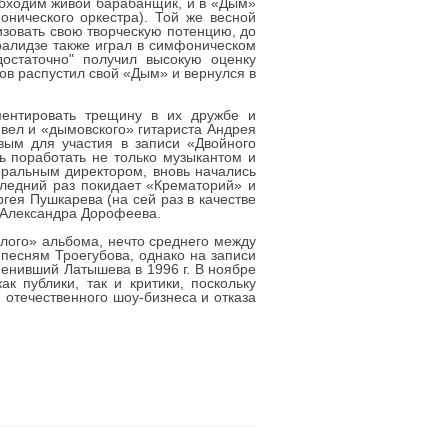
обходим живой барабанщик, и в «Дым»
нического оркестра). Той же весной
изовать свою творческую потенцию, до
ралидзе также играл в симфоническом
достаточно" получил высокую оценку
ов распустил свой «Дым» и вернулся в
ментировать трещину в их дружбе и
ивел и «дымовского» гитариста Андрея
вым для участия в записи «Двойного
ь поработать не только музыкантом и
еральным директором, вновь начались
следний раз покидает «Крематорий» и
гея Пушкарева (на сей раз в качестве
а Александра Дорофеева.
лого» альбома, нечто среднего между
песням Троегубова, однако на записи
менивший Латышева в 1996 г. В ноябре
к публики, так и критики, поскольку
 отечественного шоу-бизнеса и отказа