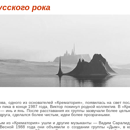
усского рока
ва, одного из основателей «Крематория», появилась на свет после
о пика в конце 1987 года, Виктор покинул родной коллектив. В «К
 — инь и янь. После расставания их группы зазвучали более цельн
друга, сделался более чистым, идеи более прозрачными.
вым из «Крематория» ушли и другие музыканты — Вадим Саралидзе
 Весной 1988 года они объявили о создании группы «Дым», в к