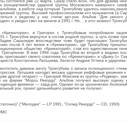
пы состоялся уже 22 марта. Сразу стало ясно, что для драйва не
 (концертмейстер ударной группы Московского камерного симфо
 альбома, в работе над которым Троегубову удалось наконец реал
режней группы. Высокий профессионализм его музыкантов (а Са
атиться к редкому у нас стилю арт-рок. Альбом "Для умного 
ия» и увидел свет на виниле в 1991 г. Но… в этот момент Троегуб
 «Крематория», и Григорян с Троегубовым попробовали заце
1 г. Троегубов вернулся в состав родной группы, а чуть позже пр
Вадим Саралидзе впоследствии тоже будет приглашен Троегубо
ако после 4 лет жизни в «Крематории», где Троегубову пришлос
 акционерное общество «Крематорий», став его единственным ген
 Григоряном. В мае 1994 года Троегубов во второй и видимо по
вь приглашает своего соратника по «Крематорию» и «Дыму-1» Сер
итариста Константина Латышева, басиста Андрея Устина и ударник
воплотить давнюю мечту Троегубова о записи полноценного «тяже
грессив. Латышев находит весьма удачные риффовые решения к 
уже другой гитарист — Григорий Моисеев из группы «Родмир», за
 на фирме "Мороз Рекордз". Альбом получил высокую оценку ка
енденции времени — хард-рок. Однако из-за хронических болезней
льный рок, проект дальнейшего развития не получил.
остаточно)" ("Мелодия" — LP 1991, "Солид Рекордс" — CD, 1993)
D/MC