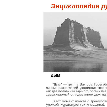
Энциклопедия р
ДЫМ
"Дым" — группа Виктора Троегубо
личных разногласий, достигших своег
как две половинки единого организма
сдерживаемый оглядыванием друг на 
В тот момент вместе с Троегубо
Алексей Кондратьев (ритм-машина).