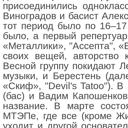
присоединились одноклас
Виноградов и басист Алек
тот период было по 16–17
было, а первый репертуар
«Металлики», "Ассепта", «
своих вещей, авторство 
Весной группу покидают Л
музыки, и Берестень (дал
«Скиф», "Devil's Tatoo"). 
(бас) и Вадим Капошенков 
название. В марте состо
МТЭПе, где все (кроме Жи
уходит и другой основате