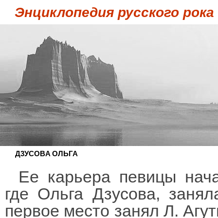
Энциклопедия русского рока
Д3УCOBA ОЛЬГА
Ее карьера певицы нач
где Ольга Дзусова, занял
первое место занял Л. Агу