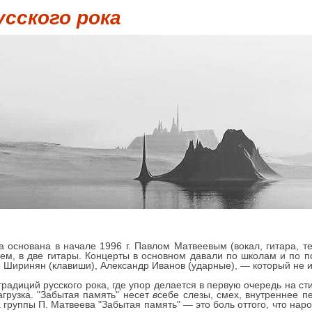
усского рока
а основана в начале 1996 г. Павлом Матвеевым (вокал, гитара, 
оем, в две гитары. Концерты в основном давали по школам и по п
ор Ширинян (клавиши), Александр Иванов (ударные), — который не 
адиций русского рока, где упор делается в первую очередь на сти
грузка. "Забытая память" несет
в
себе слезы, смех, внутреннее 
а группы П. Матвеева "Забытая память" — это боль оттого, что наро