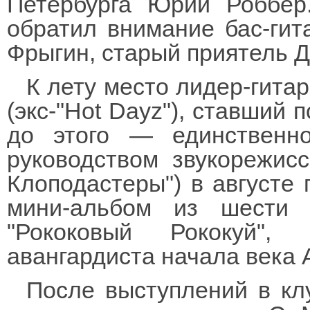
Петербурга Юрий Роббер
обратил внимание бас-ги
Фрыгин, старый приятель Д
К лету место лидер-гита
(экс-"Hot Dayz"), ставший
до этого — единственно
руководством звукорежис
Клоподастеры") в августе
мини-альбом из шести 
"Рококовый Рококуй",
авангардиста начала века 
После выступлений в кл