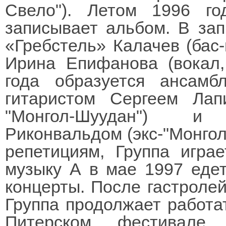
Свело"). Летом 1996 го
записывает альбом. В зап
«Гребстель» Калачев (бас-г
Ирина Епифанова (вокал,
года образуется ансамб
гитаристом Сергеем Лапи
"Монгол-Шуудан") и
Риконвальдом (экс-"Монгол-
репетициям, Группа игра
музыку А в мае 1997 едет
концерты. После гастролей
Группа продолжает работа
Питерском фестивале