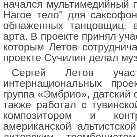
начался мультимедийный п
Нагое тело" для саксофон
обнаженных танцовщиц, в
арта. В проекте принял уча
которым Летов сотруднича
проекте Сучилин делал му
Сергей Летов уча
интернациональных про
группа «Эмбрио», датский о
также работал с тувинско
композитором и конт
американской альтистско
литовским тромбонисто