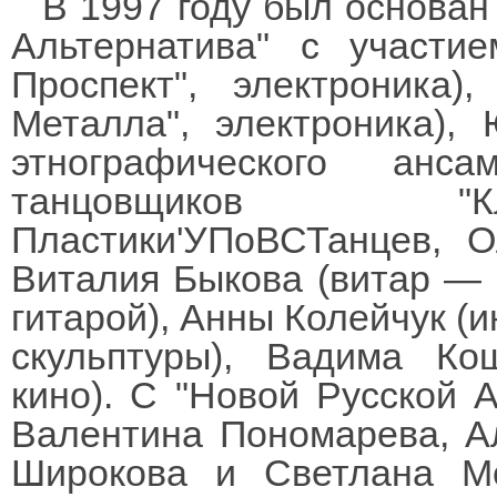
В 1997 году был основан
Альтернатива" с участи
Проспект", электроника)
Металла", электроника),
этнографического анс
танцовщиков "Кл
Пластики'УПоВСТанцев, Ол
Виталия Быкова (витар — 
гитарой), Анны Колейчук (и
скульптуры), Вадима Ко
кино). С "Новой Русской 
Валентина Пономарева, А
Широкова и Светлана Мо