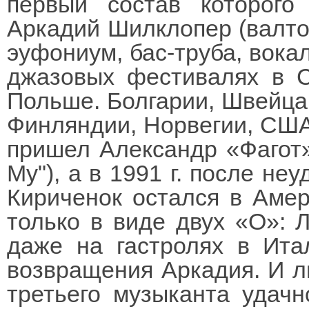
первый состав которого
Аркадий Шилклопер (валтор
эуфониум, бас-труба, вокал
джазовых фестивалях в С
Польше. Болгарии, Швейцар
Финляндии, Норвегии, США.
пришел Александр «Фагот» 
My"), а в 1991 г. после не
Кириченок остался в Амер
только в виде двух «О»: 
даже на гастролях в Ита
возвращения Аркадия. И ли
третьего музыканта удач