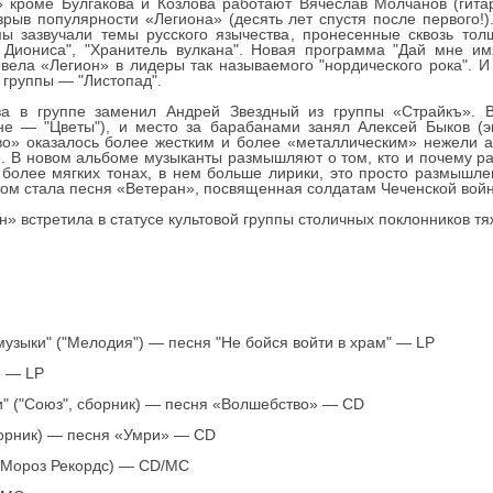
» кроме Булгакова и Козлова работают Вячеслав Молчанов (гита
рыв популярности «Легиона» (десять лет спустя после первого!)
пы зазвучали темы русского язычества, пронесенные сквозь то
 Диониса", "Хранитель вулкана". Новая программа "Дай мне им
вела «Легион» в лидеры так называемого "нордического рока". 
 группы — "Листопад".
а в группе заменил Андрей Звездный из группы «Страйкъ». В
е — "Цветы"), и место за барабанами занял Алексей Быков (экс
о» оказалось более жестким и более «металлическим» нежели а
о. В новом альбоме музыканты размышляют о том, кто и почему р
 более мягких тонах, в нем больше лирики, это просто размышле
м стала песня «Ветеран», посвященная солдатам Чеченской вой
» встретила в статусе культовой группы столичных поклонников т
музыки" ("Мелодия") — песня "Не бойся войти в храм" — LP
) — LP
и" ("Союз", сборник) — песня «Волшебство» — CD
борник) — песня «Умри» — CD
 (Мороз Рекордс) — CD/MC