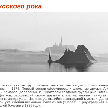
усского рока
ковских тяжелых групп, появившаяся на свет в годы формировани
ппы — 1979. Первый состав сформировали школьные друзья: Але
ргей Комаров (барабаны). Инициатором создания группы был Олег
етков, раскрывший своим друзьям глаза на многие таинства 
 из команды ушел Цветков, увлекшийся авангардной музыкой. Даль
 он уже сменил несколько коллективов ("Сплав", "Триумфальная А
лой болезни в 1993 году.