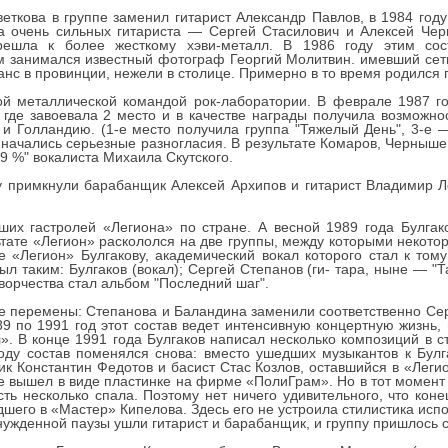
ткова в группе заменил гитарист Александр Павлов, в 1984 году
 очень сильных гитариста — Сергей Стасилович и Алексей Черн
ерешла к более жесткому хэви-металл. В 1986 году этим со
м занимался известный фотограф Георгий Молитвин. имевший сеть
нс в провинции, нежели в столице. Примерно в то время родился 
ой металлической командой рок-лаборатории. В феврале 1987 г
 где завоевала 2 место и в качестве награды получила возможно
 Голландию. (1-е место получила группа "Тяжелый День", 3-е 
е начались серьезные разногласия. В результате Комаров, Черныше
99 %" вокалиста Михаила Скутского.
у примкнули барабанщик Алексей Архипов и гитарист Владимир Ло
их гастролей «Легиона» по стране. А весной 1989 года Булгак
льтате «Легион» раскололся на две группы, между которыми некото
е «Легион» Булгакову, академический вокал которого стал к тому
л таким: Булгаков (вокал); Сергей Степанов (ги- тара, ныне — "Т
ворчества стал альбом "Последний шаг".
е перемены: Степанова и Баландина заменили соответственно Се
89 по 1991 год этот состав ведет интенсивную концертную жизнь
. В конце 1991 года Булгаков написал несколько композиций в с
 году состав поменялся снова: вместо ушедших музыкантов к Бул
к Константин Федотов и басист Стас Козлов, оставшийся в «Легио
е вышел в виде пластинке на фирме «ПолиГрам». Но в тот момент
ть несколько спала. Поэтому нет ничего удивительного, что коне
дшего в «Мастер» Кипелова. Здесь его не устроила стилистика исп
нужденной паузы ушли гитарист и барабанщик, и группу пришлось с