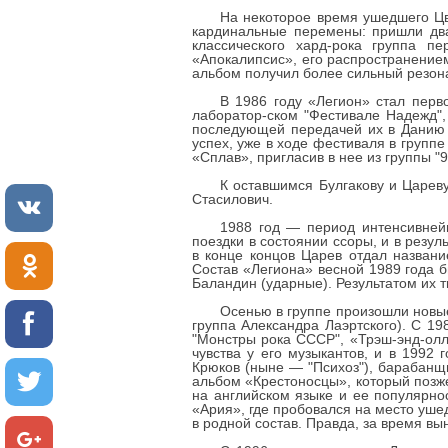
На некоторое время ушедшего Цве
кардинальные перемены: пришли два
классического хард-рока группа п
«Апокалипсис», его распространение
альбом получил более сильный резона
В 1986 году «Легион» стал перв
лаборатор-ском "Фестивале Надежд",
последующей передачей их в Данию и
успех, уже в ходе фестиваля в групп
«Сплав», пригласив в нее из группы "
К оставшимся Булгакову и Царев
Стасилович.
1988 год — период интенсивнейш
поездки в состоянии ссоры, и в резу
в конце концов Царев отдал названи
Состав «Легиона» весной 1989 года бы
Баландин (ударные). Результатом их т
Осенью в группе произошли новы
группа Александра Лаэртского). С 19
"Монстры рока СССР", «Трэш-энд-олл»
чувства у его музыкантов, и в 1992
Крюков (ныне — "Психоз"), барабанщи
альбом «Крестоносцы», который позж
на английском языке и ее популярнос
«Ария», где пробовался на место уше
в родной состав. Правда, за время вы