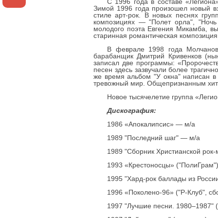
С 1996 года в составе «Легиона
Зимой 1996 года произошел новый вз
стиле арт-рок. В новых песнях груп
композициях — "Полет орла", "Ночь
молодого поэта Евгения Микамба, вы
старинная романтическая композиция
В феврале 1998 года Молчанов
барабанщик Дмитрий Кривенков (нын
записал две программы: «Пророчеств
песен здесь зазвучали более трагичн
же время альбом "У окна" написан в
тревожный мир. Общепризнанным хито
Новое тысячелетие группа «Легион
Дискография:
1986 «Апокалипсис» — м/а
1989 "Последний шаг" — м/а
1989 "Сборник Христианской рок-
1993 «Крестоносцы» ("ПолиГрам"
1995 "Хард-рок баллады из Росси
1996 «Поколено-96» ("Р-Клуб", с
1997 "Лучшие песни. 1980–1987"