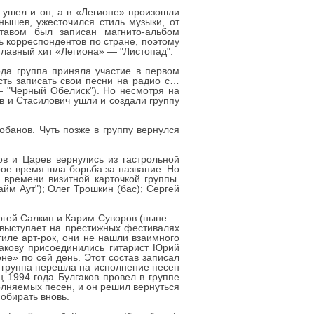
 ушел и он, а в «Легионе» произошли
ышев, ужесточился стиль музыки, от
ставом был записан магнито-альбом
 корреспондентов по стране, поэтому
главный хит «Легиона» — "Листопад".
ода группа приняла участие в первом
сть записать свои песни на радио с…
— "Черный Обелиск"). Но несмотря на
в и Стасилович ушли и создали группу
банов. Чуть позже в группу вернулся
ов и Царев вернулись из гастрольной
рое время шла борьба за название. Но
 времени визитной карточкой группы.
айм Аут"); Олег Трошкин (бас); Сергей
ргей Салкин и Карим Суворов (ныне —
, выступает на престижных фестивалях
тиле арт-рок, они не нашли взаимного
гакову присоединились гитарист Юрий
не» по сей день. Этот состав записал
 группа перешла на исполнение песен
ц 1994 года Булгаков провел в группе
олняемых песен, и он решил вернуться
обирать вновь.