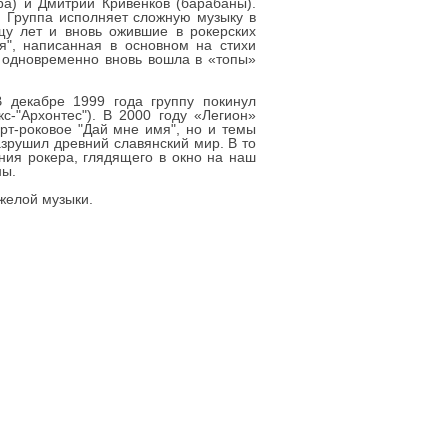
ра) и Дмитрий Кривенков (барабаны).
. Группа исполняет сложную музыку в
лщу лет и вновь ожившие в рокерских
я", написанная в основном на стихи
И одновременно вновь вошла в «топы»
 декабре 1999 года группу покинул
-"Архонтес"). В 2000 году «Легион»
рт-роковое "Дай мне имя", но и темы
азрушил древний славянский мир. В то
ния рокера, глядящего в окно на наш
ны.
яжелой музыки.