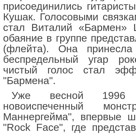
присоединились гитарист
Кушак. Голосовыми связка
стал Виталий «Бармен» 
обаяние в группе предста
(флейта). Она принесл
беспредельный угар ро
чистый голос стал эф
"Бармена".
Уже весной 1996 го
новоиспеченный монс
Маннергейма", впервые ш
"Rock Face", где предста