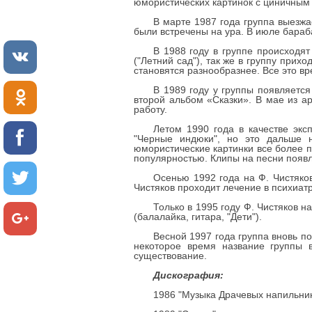
юмористических картинок с циничным 
В марте 1987 года группа выезжа
были встречены на ура. В июле бараб
В 1988 году в группе происходят
("Летний сад"), так же в группу прих
становятся разнообразнее. Все это вр
В 1989 году у группы появляетс
второй альбом «Сказки». В мае из а
работу.
Летом 1990 года в качестве экс
"Черные индюки", но это дальше н
юмористические картинки все более п
популярностью. Клипы на песни появл
Осенью 1992 года на Ф. Чистяков
Чистяков проходит лечение в психиат
Только в 1995 году Ф. Чистяков н
(балалайка, гитара, "Дети").
Весной 1997 года группа вновь п
некоторое время название группы 
существование.
Дискография:
1986 "Музыка Драчевых напильни