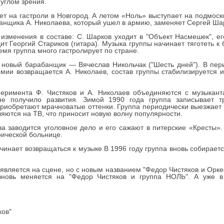
углом зрения.
ет на гастроли в Новгород. А летом «Ноль» выступает на подмос
анщика А. Николаева, который ушел в армию, заменяет Сергей Шар
 изменения в составе: С. Шарков уходит в "Объект Насмешек", е
одит Георгий Стариков (гитара). Музыка группы начинает тяготеть
емя группа много гастролирует по стране.
я новый барабанщик — Вячеслав Никольчак ("Шесть дней"). В пе
рмии возвращается А. Николаев, состав группы стабилизируется и
перимента Ф. Чистяков и А. Николаев объединяются с музыкант
е получило развития. Зимой 1990 года группа записывает тр
риобретают мрачноватые оттенки. Группа периодически выезжает с
яются на ТВ, что приносит новую волну популярности.
а заводится уголовное дело и его сажают в питерские «Кресты». 
рической больнице.
ачинает возвращаться к музыке В 1996 году группа вновь собирает
оявляется на сцене, но с новым названием "Федор Чистяков и Орке
вновь меняется на "Федор Чистяков и группа НОЛЬ". А уже в
ков"