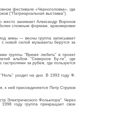
ковном фестивале «Черноголовка», где
ков ("Патриархальная выставка").
го место занимает Александр Воронов
 к более сложным формам, аранжировки
риод зимы — весны группа записывает
 с новой силой музыканты берутся за
ами группы "Время любить" в проект
етий альбом "Северное Бу-ги", где
 гастролями за рубеж, где пользуется
"Ноль" уходит на дно. В 1993 году Ф.
ся, к ней присоединяется Петр Струков
стр Электрического Фольклора". Через
 1998 году группа прекращает свое