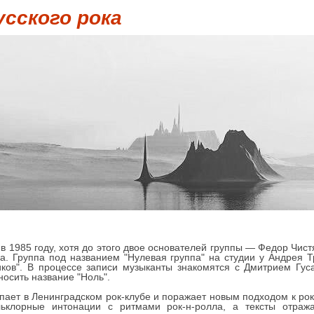
усского рока
в 1985 году, хотя до этого двое основателей группы — Федор Чист
да. Группа под названием "Нулевая группа" на студии у Андрея Т
ов". В процессе записи музыканты знакомятся с Дмитрием Гуса
носить название "Ноль".
упает в Ленинградском рок-клубе и поражает новым подходом к рок
клорные интонации с ритмами рок-н-ролла, а тексты отража