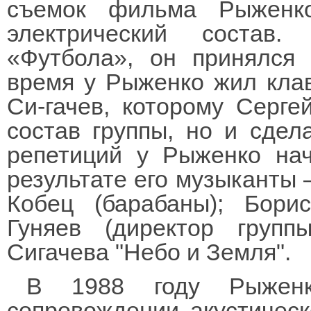
съемок фильма Рыженк
электрический состав
«Футбола», он принялся 
время у Рыженко жил кла
Си-гачев, которому Серге
состав группы, но и сдел
репетиций у Рыженко нач
результате его музыканты 
Кобец (барабаны); Бори
Гуняев (директор груп
Сигачева "Небо и Земля".
В 1988 году Рыженк
сопровождении акустическ