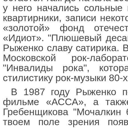
у него начались сольные 
квартирники, записи некот
«золотой» фонд отечес
«Идиот». "Плюшевый десан
Рыженко славу сатирика. В
Московской рок-лабор
"Инвалиды рока", кото
стилистику рок-музыки 80-х
В 1987 году Рыженко п
фильме «АССА», а такж
Гребенщикова "Мочалкин б
твоем поле зрения появ