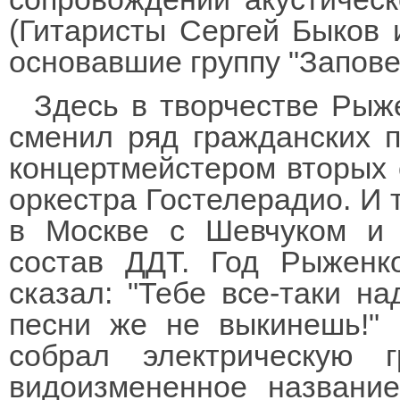
(Гитаристы Сергей Быков 
основавшие группу "Запове
Здесь в творчестве Рыже
сменил ряд гражданских п
концертмейстером вторых 
оркестра Гостелерадио. И т
в Москве с Шевчуком и 
состав ДДТ. Год Рыженк
сказал: "Тебе все-таки н
песни же не выкинешь!"
собрал электрическую г
видоизмененное названи