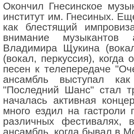
Окончил Гнесинское музы
институт им. Гнесиных. Ещ
как блестящий импровиз
внимание музыкантов 
Владимира Щукина (вокал
(вокал, перкуссия), когда
песен к телепередаче "Оч
ансамбль выступал ка
"Последний Шанс" стал т
началась активная конце
много ездил на гастроли 
различных фестивалях, 
ансамбль, когда бывал в М