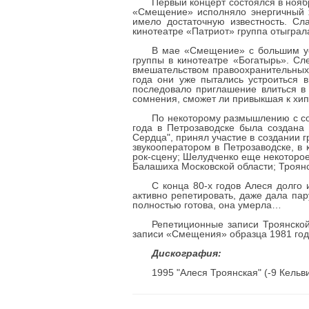
Первый концерт состоялся в ноябр
«Смещение» исполняло энергичный х
имело достаточную известность. Сла
кинотеатре «Патриот» группа отыграла
В мае «Смещение» с большим ус
группы в кинотеатре «Богатырь». Сл
вмешательством правоохранительных 
года они уже пытались устроиться 
последовало приглашение влиться в 
сомнения, сможет ли привыкшая к хи
По некоторому размышлению с со
года в Петрозаводске была создана
Сердца", принял участие в создании г
звукооператором в Петрозаводске, в
рок-сцену; Шелудченко еще некоторое
Балашиха Московской области; Троянс
С конца 80-х годов Алеся долго 
активно репетировать, даже дала па
полностью готова, она умерла…
Репетиционные записи Троянской
записи «Смещения» образца 1981 года
Дискография:
1995 "Алеся Троянская" (-9 Кель