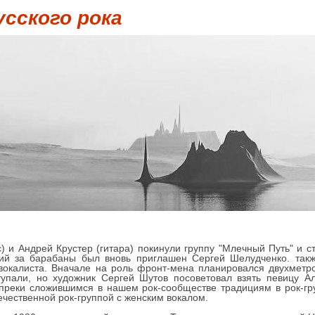
усского рока
с) и Андрей Крустер (гитара) покинули группу "Млечный Путь" и с
й за барабаны был вновь приглашен Сергей Шелудченко. такж
вокалиста. Вначале на роль фронт-мена планировался двухметр
упали, но художник Сергей Шутов посоветовал взять певицу А
опреки сложившимся в нашем рок-сообществе традициям в рок-г
ественной рок-группой с женским вокалом.