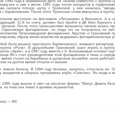
е 1980 года в трамвайном депо на Таганке совместно с группой Це
ард-рок и уже к весне 1981 года после концертов в подмосковн
ва сыграла плохую шутку с Троянской, у нее началась "звездна
 с Барзиловским. После этого Троянская снова вернулась в группу.
пехом выступило на фестивале «Литуаника» в Вильнюсе. А в се
едующий, 11-й по счету, должен был пройти в ДК близ Курского в
органов. После этого происшествия музыканты начали искать п
в Саратовскую филармонию, но тогда это не получилось по жи
коллектив Петрозаводской филармонии. Крустер и Грановский п
ппарскому образу жизни вокалистка выдержать филармоническую р
бой было решено пригласить Барзиловского, знавшего репертуар
 группа «Рула». В дальнейшем Грановский ушел играть в гру
руппы «Ария», а в 1987 году вместе с А. Большаковым основал гру
 конце 80-х стал руководителем этой филармонии и лишь в середи
 время стучал на барабанах в цыганском ансамбле, ныне работает
кая на долгое время отошла от музыки.
и тяжело болела. В 1994 году болезнь, казалось, отпустила ее. 
ру концертов в сборных программах клуба «Секстан». Но когда в 
 1995 года вышли в свет на кассетах фирмы "Минус Девять Кел
, но пока они лежат в архивах музыкантов.
вина) — МС