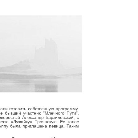
тали готовить собственную программу.
е бывший участник "Млечного Пути".
оворостый Александр Барзиловский, с
лесю «Лужайку» Троянскую. Ее голос
руппу была приглашена певица. Таким