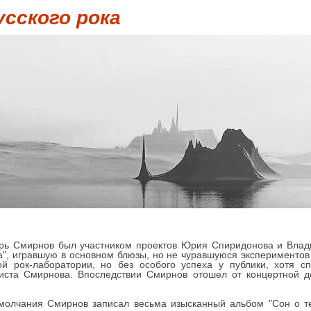
усского рока
горь Смирнов был участником проектов Юрия Спиридонова и Влад
а", игравшую в основном блюзы, но не чуравшуюся экспериментов 
й рок-лаборатории, но без особого успеха у публики, хотя с
иста Смирнова. Впоследствии Смирнов отошел от концертной де
 молчания Смирнов записал весьма изысканный альбом "Сон о т