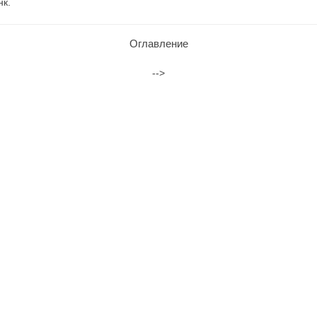
нк.
Оглавление
-->