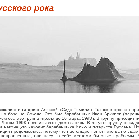
усского рока
 вокалист и гитарист Алексей «Сид» Томилин. Так же в проекте пр
 на базе на Соколе. Это был барабанщик Иван Архипов (переше
ком составе группа играла до 10 марта 1998 г. В группу приходит
. Летом 1998 г. записывают демо-запись. В августе группу покида
ппа наконец-то находит барабанщика Илью и гитариста Руслана. Н
тиции продолжались, потому что настоящие панки никогда не сда
 направленные, они несут в себе местами бытовые проблемы. 