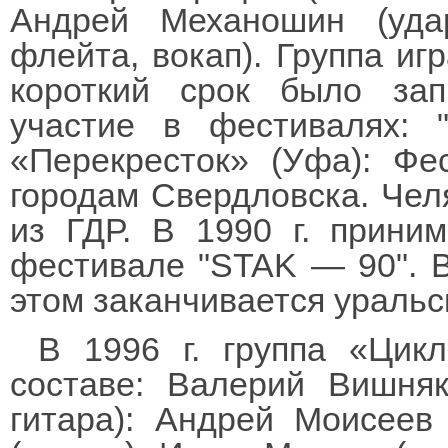
Андрей Механошин (удар
флейта, вокап). Группа иг
короткий срок было за
участие в фестивалях: "
«Перекресток» (Уфа): Фе
городам Свердловска. Челя
из ГДР. В 1990 г. прини
фестивале "STAK — 90". В 
этом заканчивается уральс
В 1996 г. группа «Цик
составе: Валерий Вишняк
гитара): Андрей Моисеев