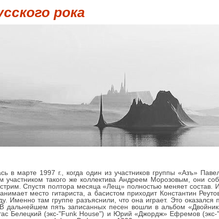
усского рока
сь в марте 1997 г., когда один из участников группы «Азъ» Пав
м участником такого же коллектива Андреем Морозовым, они соб
стрим. Спустя полтора месяца «Лещ» полностью меняет состав. И
анимает место гитариста, а басистом приходит Константин Реутов
у. Именно там группе разъяснили, что она играет. Это оказался п
 В дальнейшем пять записанных песен вошли в альбом «Двойник»
Стас Белецкий (экс-"Funk House") и Юрий «Джордж» Ефремов (экс-