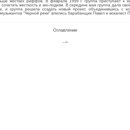
льше жестких риффов. В феврале 1999 г. группа приступает к з
сочетать жесткость и ме-лодизм. В середине мая группа дала свой
, и группа решила создать новый проект, объединившись с к
музыкантов "Черной реки" влились барабанщик Павел и вокалист П
Оглавление
-->