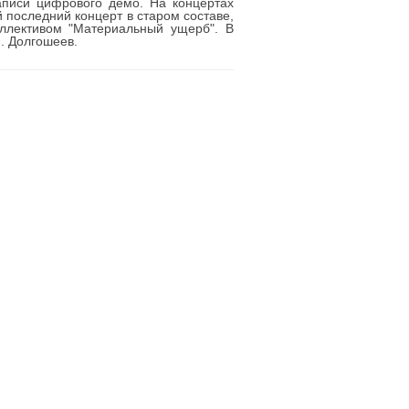
аписи цифрового демо. На концертах
 последний концерт в старом составе,
оллективом "Материальный ущерб". В
. Долгошеев.