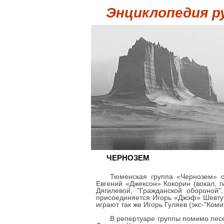
Энциклопедия р
ЧЕРНОЗЕМ
Тюменская группа «Чернозем» о
Евгений «Джексон» Кокорин (вокал, г
Дягилевой, "Гражданской обороной"
присоединяется Игорь «Джэф» Шевтук
играют так же Игорь Гуляев (экс-"Ком
В репертуаре группы помимо песе