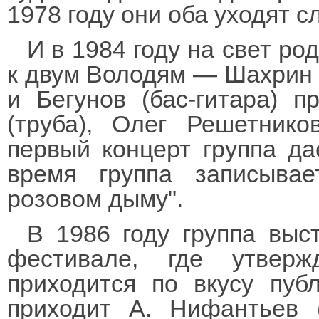
1978 году они оба уходят с
И в 1984 году на свет ро
к двум Володям — Шахрин (
и Бегунов (бас-гитара) 
(труба), Олег Решетнико
первый концерт группа да
время группа записыва
розовом дыму".
В 1986 году группа выс
фестивале, где утвер
приходится по вкусу пуб
приходит А. Нифантьев (